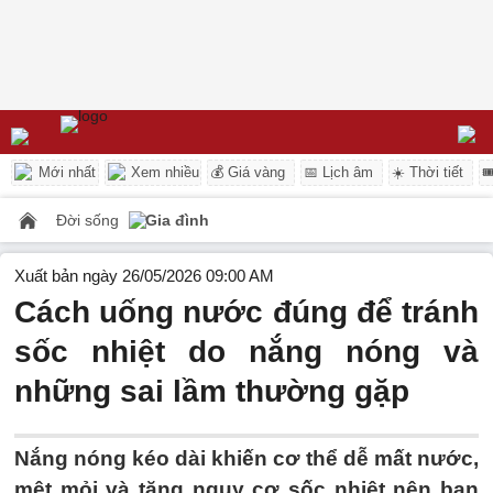
Mới nhất
Xem nhiều
💰 Giá vàng
📅 Lịch âm
☀️ Thời tiết

Đời sống
Gia đình
Xuất bản ngày 26/05/2026 09:00 AM
Cách uống nước đúng để tránh
sốc nhiệt do nắng nóng và
những sai lầm thường gặp
Nắng nóng kéo dài khiến cơ thể dễ mất nước,
mệt mỏi và tăng nguy cơ sốc nhiệt nên bạn