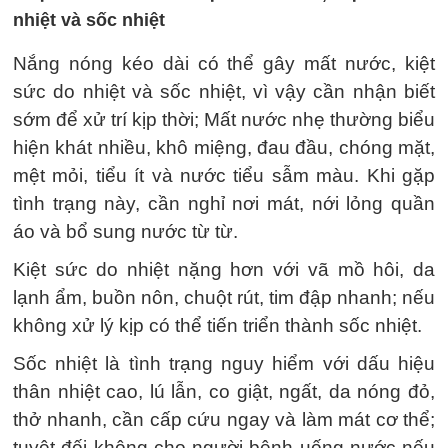
nhiệt và sốc nhiệt
Nắng nóng kéo dài có thể gây mất nước, kiệt
sức do nhiệt và sốc nhiệt, vì vậy cần nhận biết
sớm để xử trí kịp thời; Mất nước nhẹ thường biểu
hiện khát nhiều, khô miệng, đau đầu, chóng mặt,
mệt mỏi, tiểu ít và nước tiểu sẫm màu. Khi gặp
tình trạng này, cần nghỉ nơi mát, nới lỏng quần
áo và bổ sung nước từ từ.
Kiệt sức do nhiệt nặng hơn với vã mồ hôi, da
lạnh ẩm, buồn nôn, chuột rút, tim đập nhanh; nếu
không xử lý kịp có thể tiến triển thành sốc nhiệt.
Sốc nhiệt là tình trạng nguy hiểm với dấu hiệu
thân nhiệt cao, lú lẫn, co giật, ngất, da nóng đỏ,
thở nhanh, cần cấp cứu ngay và làm mát cơ thể;
tuyệt đối không cho người bệnh uống nước nếu