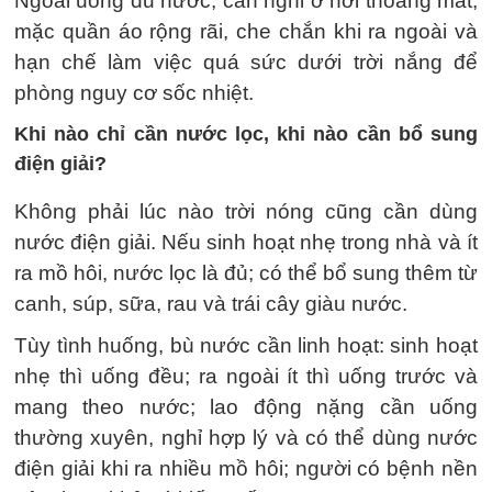
Ngoài uống đủ nước, cần nghỉ ở nơi thoáng mát,
mặc quần áo rộng rãi, che chắn khi ra ngoài và
hạn chế làm việc quá sức dưới trời nắng để
phòng nguy cơ sốc nhiệt.
Khi nào chỉ cần nước lọc, khi nào cần bổ sung
điện giải?
Không phải lúc nào trời nóng cũng cần dùng
nước điện giải. Nếu sinh hoạt nhẹ trong nhà và ít
ra mồ hôi, nước lọc là đủ; có thể bổ sung thêm từ
canh, súp, sữa, rau và trái cây giàu nước.
Tùy tình huống, bù nước cần linh hoạt: sinh hoạt
nhẹ thì uống đều; ra ngoài ít thì uống trước và
mang theo nước; lao động nặng cần uống
thường xuyên, nghỉ hợp lý và có thể dùng nước
điện giải khi ra nhiều mồ hôi; người có bệnh nền