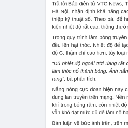
Trả lời Báo điện tử VTC News, T
Hà Nội, nhận định khả năng cao
thiệp kỹ thuật số. Theo bà, để 
kiện nhiệt độ rất cao, thông thư
Trong quy trình làm bỏng truyền t
đều lên hạt thóc. Nhiệt độ để 
độ C, thậm chí cao hơn, tùy loại 
“Dù nhiệt độ ngoài trời đang rất
làm thóc nổ thành bỏng. Ánh nắng 
rang”,
bà phân tích.
Nắng nóng cực đoan hiện nay ch
dung lan truyền trên mạng. Nền 
khí trong bóng râm, còn nhiệt đ
vẫn khó đạt mức đủ để làm nổ hạ
Bàn luận về bức ảnh trên, trên m