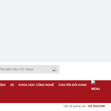
ỐNG
XE
KHOA HỌC CÔNG NGHỆ
CHUYỂN ĐỔI XANH
Liên hệ quảng cáo:
024 36321588