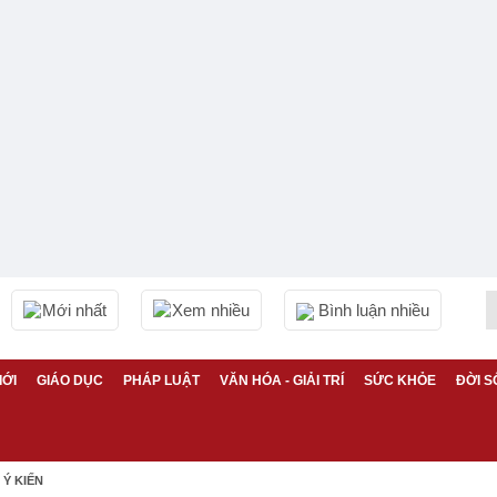
Mới nhất
Xem nhiều
Bình luận nhiều
IỚI
GIÁO DỤC
PHÁP LUẬT
VĂN HÓA - GIẢI TRÍ
SỨC KHỎE
ĐỜI S
Ý KIẾN