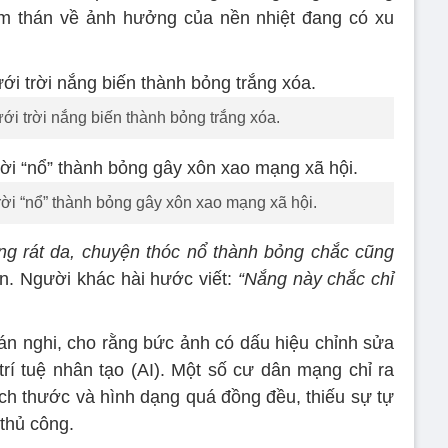
ảm thán về ảnh hưởng của nền nhiệt đang có xu
ới trời nắng biến thành bỏng trắng xóa.
rời “nổ” thành bỏng gây xôn xao mạng xã hội.
ng rát da, chuyện thóc nổ thành bỏng chắc cũng
ận. Người khác hài hước viết:
“Nắng này chắc chỉ
bán nghi, cho rằng bức ảnh có dấu hiệu chỉnh sửa
í tuệ nhân tạo (AI). Một số cư dân mạng chỉ ra
ích thước và hình dạng quá đồng đều, thiếu sự tự
thủ công.