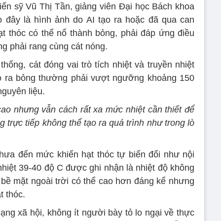
iến sỹ Vũ Thị Tần, giảng viên Đại học Bách khoa
 đây là hình ảnh do AI tạo ra hoặc đã qua can
hạt thóc có thể nổ thành bỏng, phải đáp ứng điều
ờng phải rang cùng cát nóng.
hống, cát đóng vai trò tích nhiệt và truyền nhiệt
tạo ra bỏng thường phải vượt ngưỡng khoảng 150
nguyên liệu.
 cao nhưng vẫn cách rất xa mức nhiệt cần thiết để
trực tiếp không thể tạo ra quá trình như trong lò
ưa đến mức khiến hạt thóc tự biến đổi như nội
nhiệt 39-40 độ C được ghi nhận là nhiệt độ không
ộ bề mặt ngoài trời có thể cao hơn đáng kể nhưng
t thóc.
ạng xã hội, không ít người bày tỏ lo ngại về thực