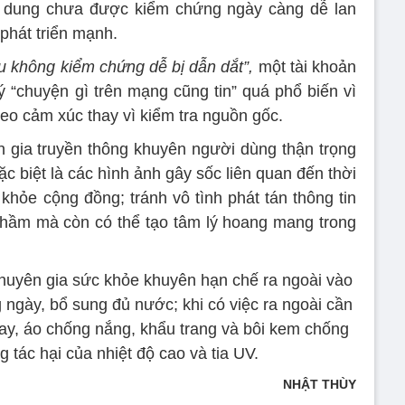
ội dung chưa được kiểm chứng ngày càng dễ lan
 phát triển mạnh.
ếu không kiểm chứng dễ bị dẫn dắt”,
một tài khoản
ý “chuyện gì trên mạng cũng tin” quá phổ biến vì
heo cảm xúc thay vì kiểm tra nguồn gốc.
 gia truyền thông khuyên người dùng thận trọng
c biệt là các hình ảnh gây sốc liên quan đến thời
 khỏe cộng đồng; tránh vô tình phát tán thông tin
 nhầm mà còn có thể tạo tâm lý hoang mang trong
chuyên gia sức khỏe khuyên hạn chế ra ngoài vào
g ngày, bổ sung đủ nước; khi có việc ra ngoài cần
tay, áo chống nắng, khẩu trang và bôi kem chống
 tác hại của nhiệt độ cao và tia UV.
NHẬT THÙY