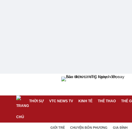
THỜI SỰ
VTC NEWS TV
KINH TẾ
THỂ THAO
THẾ G
GIỚI TRẺ
CHUYỆN BỐN PHƯƠNG
GIA ĐÌNH