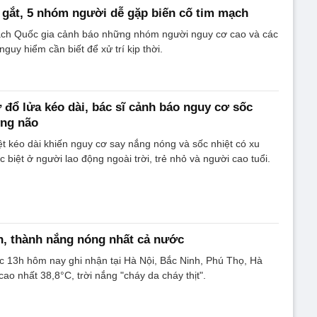
gắt, 5 nhóm người dễ gặp biến cố tim mạch
ạch Quốc gia cảnh báo những nhóm người nguy cơ cao và các
nguy hiểm cần biết để xử trí kịp thời.
đổ lửa kéo dài, bác sĩ cảnh báo nguy cơ sốc
ơng não
iệt kéo dài khiến nguy cơ say nắng nóng và sốc nhiệt có xu
 biệt ở người lao động ngoài trời, trẻ nhỏ và người cao tuổi.
nh, thành nắng nóng nhất cả nước
úc 13h hôm nay ghi nhận tại Hà Nội, Bắc Ninh, Phú Thọ, Hà
ao nhất 38,8°C, trời nắng "cháy da cháy thịt".