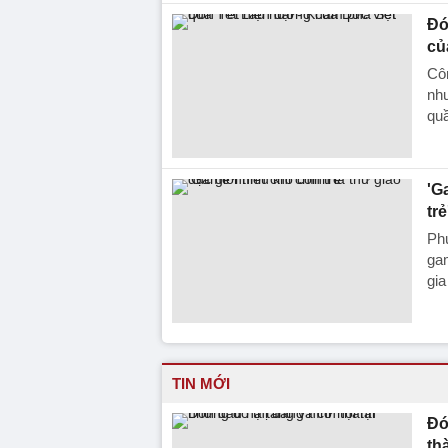
Đó
củ
Côn
như
quầ
'G
trẻ
Phụ
gam
gi
TIN MỚI
Đó
th