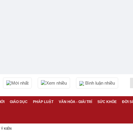
Mới nhất
Xem nhiều
Bình luận nhiều
IỚI
GIÁO DỤC
PHÁP LUẬT
VĂN HÓA - GIẢI TRÍ
SỨC KHỎE
ĐỜI S
Ý KIẾN