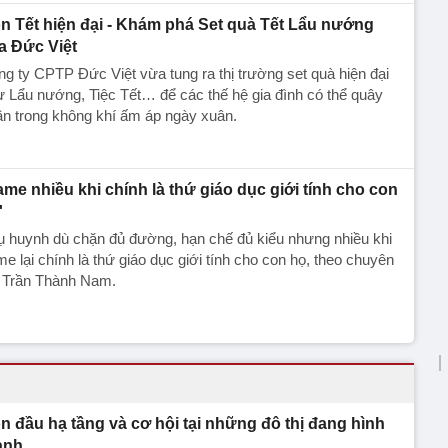
n Tết hiện đại - Khám phá Set quà Tết Lẩu nướng
a Đức Việt
g ty CPTP Đức Việt vừa tung ra thị trường set quà hiện đại
 Lẩu nướng, Tiệc Tết… để các thế hệ gia đình có thể quây
n trong không khí ấm áp ngày xuân.
ame nhiều khi chính là thứ giáo dục giới tính cho con
'
 huynh dù chặn đủ đường, hạn chế đủ kiểu nhưng nhiều khi
e lại chính là thứ giáo dục giới tính cho con họ, theo chuyên
a Trần Thành Nam.
n đầu hạ tầng và cơ hội tại những đô thị đang hình
ành