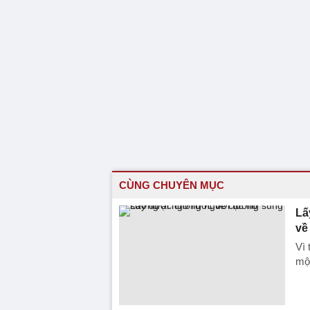
CÙNG CHUYÊN MỤC
Lấ
về
Vì 
một