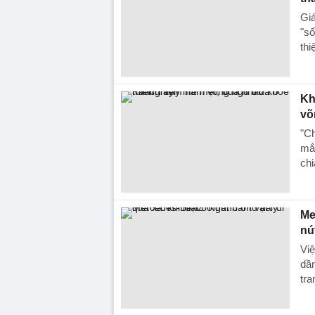
Giá
"số
thi
Kh
võ
"Ch
mắt
chi
Me
nú
Việ
dần
tra