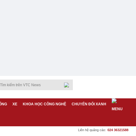
ỐNG
XE
KHOA HỌC CÔNG NGHỆ
CHUYỂN ĐỔI XANH
Liên hệ quảng cáo:
024 36321588