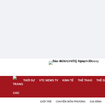
THỜI SỰ
VTC NEWS TV
KINH TẾ
THỂ THAO
THẾ G
GIỚI TRẺ
CHUYỆN BỐN PHƯƠNG
GIA ĐÌNH