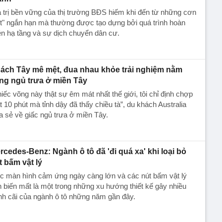
 trị bền vững của thị trường BĐS hiếm khi đến từ những cơn
t" ngắn hạn mà thường được tạo dựng bởi quá trình hoàn
ện hạ tầng và sự dịch chuyển dân cư.
ách Tây mê mệt, đua nhau khỏe trải nghiệm nằm
ng ngủ trưa ở miền Tây
iếc võng này thật sự êm mát nhất thế giới, tôi chỉ định chợp
 10 phút mà tỉnh dậy đã thấy chiều tà”, du khách Australia
a sẻ về giấc ngủ trưa ở miền Tây.
rcedes-Benz: Ngành ô tô đã 'đi quá xa' khi loại bỏ
t bấm vật lý
c màn hình cảm ứng ngày càng lớn và các nút bấm vật lý
 biến mất là một trong những xu hướng thiết kế gây nhiều
nh cãi của ngành ô tô những năm gần đây.