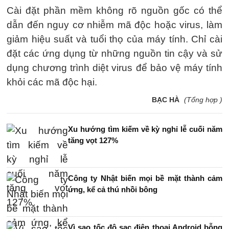
Cài đặt phần mềm không rõ nguồn gốc có thể
dẫn đến nguy cơ nhiễm mã độc hoặc virus, làm
giảm hiệu suất và tuổi thọ của máy tính. Chỉ cài
đặt các ứng dụng từ những nguồn tin cậy và sử
dụng chương trình diệt virus để bảo vệ máy tính
khỏi các mã độc hại.
BẠC HÀ
(Tổng hợp )
Xu hướng tìm kiếm về kỳ nghỉ lễ cuối năm
tăng vọt 127%
Công ty Nhật biến mọi bề mặt thành cảm
ứng, kể cả thú nhồi bông
Vì sao tốc độ sạc điện thoại Android bỗng