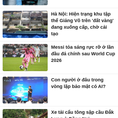
Hà Nội: Hiện trạng khu tập
thể Giảng Võ trên 'đất vàng'
đang xuống cấp, chờ cải
tạo
Messi tỏa sáng rực rỡ ở lần
đầu đá chính sau World Cup
2026
Con người ở đâu trong
vòng lặp bảo mật có AI?
Xe tải cẩu tông sập cầu Đắk