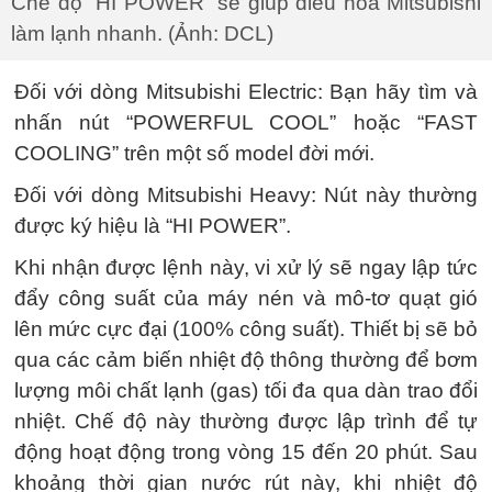
Chế độ “HI POWER” sẽ giúp điều hòa Mitsubishi
làm lạnh nhanh. (Ảnh: DCL)
Đối với dòng Mitsubishi Electric: Bạn hãy tìm và
nhấn nút “POWERFUL COOL” hoặc “FAST
COOLING” trên một số model đời mới.
Đối với dòng Mitsubishi Heavy: Nút này thường
được ký hiệu là “HI POWER”.
Khi nhận được lệnh này, vi xử lý sẽ ngay lập tức
đẩy công suất của máy nén và mô-tơ quạt gió
lên mức cực đại (100% công suất). Thiết bị sẽ bỏ
qua các cảm biến nhiệt độ thông thường để bơm
lượng môi chất lạnh (gas) tối đa qua dàn trao đổi
nhiệt. Chế độ này thường được lập trình để tự
động hoạt động trong vòng 15 đến 20 phút. Sau
khoảng thời gian nước rút này, khi nhiệt độ