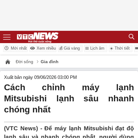
Mới nhất
Xem nhiều
💰 Giá vàng
📅 Lịch âm
☀️ Thời tiết

Đời sống
Gia đình
Xuất bản ngày 09/06/2026 03:00 PM
Cách chỉnh máy lạnh
Mitsubishi lạnh sâu nhanh
chóng nhất
(VTC News) -
Để máy lạnh Mitsubishi đạt độ
lạnh sâu và nhanh chóng nhất, người dùng