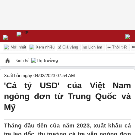
Mới nhất
Xem nhiều
💰 Giá vàng
📅 Lịch âm
☀️ Thời tiết

Kinh tế
Thị trường
Xuất bản ngày 04/02/2023 07:54 AM
'Cá tỷ USD' của Việt Nam
ngóng đơn từ Trung Quốc và
Mỹ
Tháng đầu tiên của năm 2023, xuất khẩu cá
tra lao dốc, thị trường cá tra vẫn ngóng đơn