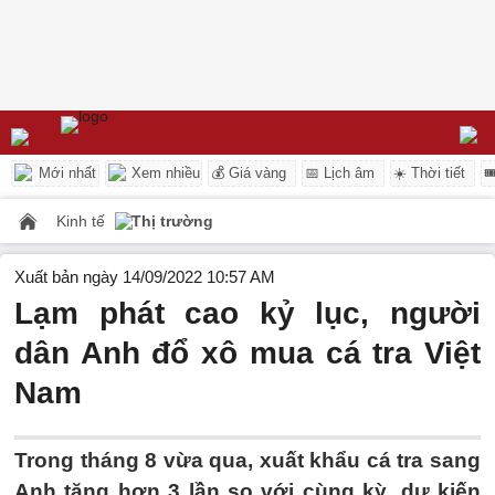
Mới nhất
Xem nhiều
💰 Giá vàng
📅 Lịch âm
☀️ Thời tiết

Kinh tế
Thị trường
Xuất bản ngày 14/09/2022 10:57 AM
Lạm phát cao kỷ lục, người
dân Anh đổ xô mua cá tra Việt
Nam
Trong tháng 8 vừa qua, xuất khẩu cá tra sang
Anh tăng hơn 3 lần so với cùng kỳ, dự kiến