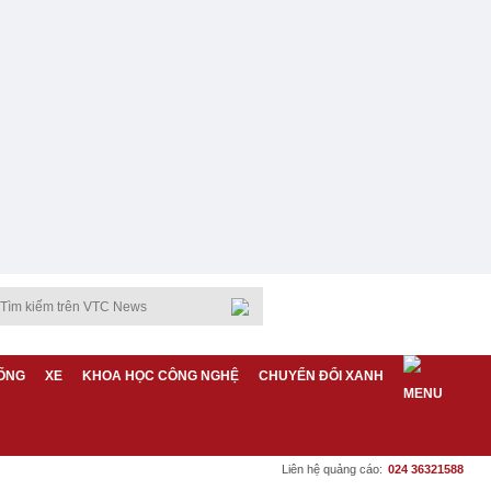
ỐNG
XE
KHOA HỌC CÔNG NGHỆ
CHUYỂN ĐỔI XANH
Liên hệ quảng cáo:
024 36321588