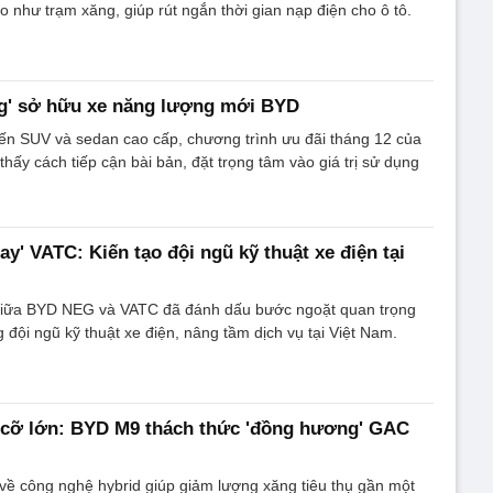
reo như trạm xăng, giúp rút ngắn thời gian nạp điện cho ô tô.
ng' sở hữu xe năng lượng mới BYD
đến SUV và sedan cao cấp, chương trình ưu đãi tháng 12 của
hấy cách tiếp cận bài bản, đặt trọng tâm vào giá trị sử dụng
y' VATC: Kiến tạo đội ngũ kỹ thuật xe điện tại
 giữa BYD NEG và VATC đã đánh dấu bước ngoặt quan trọng
 đội ngũ kỹ thuật xe điện, nâng tầm dịch vụ tại Việt Nam.
cỡ lớn: BYD M9 thách thức 'đồng hương' GAC
về công nghệ hybrid giúp giảm lượng xăng tiêu thụ gần một