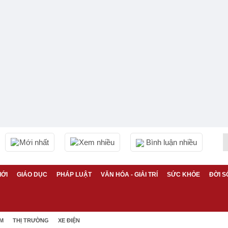
Mới nhất
Xem nhiều
Bình luận nhiều
IỚI
GIÁO DỤC
PHÁP LUẬT
VĂN HÓA - GIẢI TRÍ
SỨC KHỎE
ĐỜI S
ỆM
THỊ TRƯỜNG
XE ĐIỆN