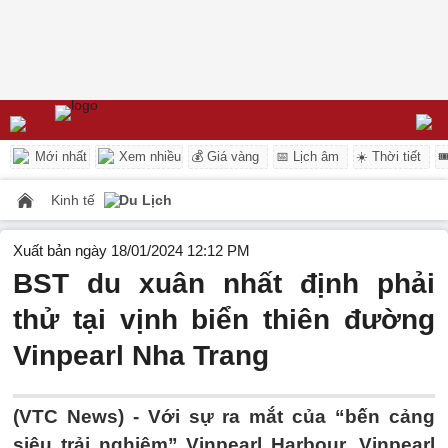
Mới nhất
Xem nhiều
💰 Giá vàng
📅 Lịch âm
☀️ Thời tiết

Kinh tế
Du Lịch
Xuất bản ngày 18/01/2024 12:12 PM
BST du xuân nhất định phải
thử tại vịnh biển thiên đường
Vinpearl Nha Trang
(VTC News) -
Với sự ra mắt của “bến cảng
siêu trải nghiệm” Vinpearl Harbour, Vinpearl