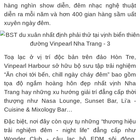
hàng nghìn show diễn, đêm nhạc nghệ thuật
diễn ra mỗi năm và hơn 400 gian hàng sầm uất
xuyên ngày đêm.
Toạ lạc ở vị trí độc bản trên đảo Hòn Tre,
Vinpearl Harbour sở hữu bộ sưu tập trải nghiệm
“Ăn chơi tới bến, chill ngày cháy đêm” bao gồm
tọa độ ngắm hoàng hôn đẹp nhất vịnh Nha
Trang hay những xu hướng giải trí đẳng cấp thời
thượng như Nasa Lounge, Sunset Bar, Li’a -
Cuisine & Mixology Bar…
Đặc biệt, nơi đây còn quy tụ những “thương hiệu
trải nghiệm đêm - night life” đẳng cấp như
Wonder Club - câu lạc bộ EDM sôi động,