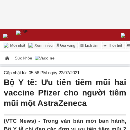
Mới nhất
Xem nhiều
💰 Giá vàng
📅 Lịch âm
☀️ Thời tiết

Sức khỏe
Vaccine
Cập nhật lúc 05:56 PM ngày 22/07/2021
Bộ Y tế: Ưu tiên tiêm mũi hai
vaccine Pfizer cho người tiêm
mũi một AstraZeneca
(VTC News) -
Trong văn bản mới ban hành,
Bộ Y tế chỉ đạo các đơn vị ưu tiên tiêm mũi 2