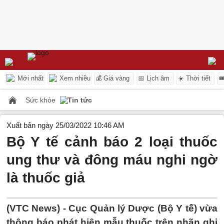
Mới nhất
Xem nhiều
💰 Giá vàng
📅 Lịch âm
☀️ Thời tiết

Sức khỏe
Tin tức
Xuất bản ngày 25/03/2022 10:46 AM
Bộ Y tế cảnh báo 2 loại thuốc
ung thư và đông máu nghi ngờ
là thuốc giả
(VTC News) -
Cục Quản lý Dược (Bộ Y tế) vừa
thông báo phát hiện mẫu thuốc trên nhãn ghi