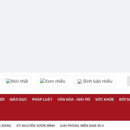
Mới nhất
Xem nhiều
Bình luận nhiều
IỚI
GIÁO DỤC
PHÁP LUẬT
VĂN HÓA - GIẢI TRÍ
SỨC KHỎE
ĐỜI S
G ĐẢNG
KỶ NGUYÊN VƯƠN MÌNH
GIẢI PHÓNG MIỀN NAM 30-4