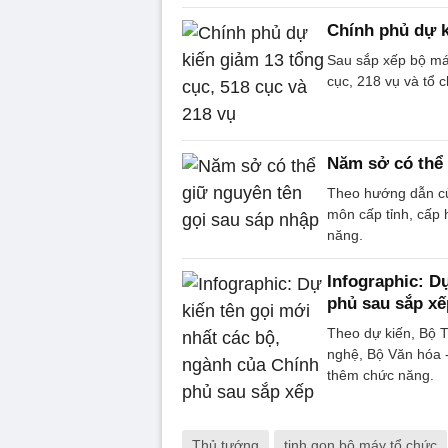
Chính phủ dự k
Sau sắp xếp bộ má
cục, 218 vụ và tổ 
Năm sở có thể 
Theo hướng dẫn củ
môn cấp tỉnh, cấp 
năng.
Infographic: D
phủ sau sắp xế
Theo dự kiến, Bộ T
nghệ, Bộ Văn hóa -
thêm chức năng.
Thủ tướng
tinh gọn bộ máy tổ chức