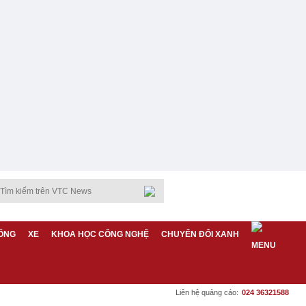
ỐNG
XE
KHOA HỌC CÔNG NGHỆ
CHUYỂN ĐỔI XANH
Liên hệ quảng cáo:
024 36321588