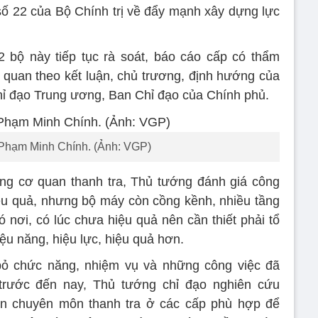
ố 22 của Bộ Chính trị về đẩy mạnh xây dựng lực
 bộ này tiếp tục rà soát, báo cáo cấp có thẩm
 quan theo kết luận, chủ trương, định hướng của
hỉ đạo Trung ương, Ban Chỉ đạo của Chính phủ.
Phạm Minh Chính. (Ảnh: VGP)
ống cơ quan thanh tra, Thủ tướng đánh giá công
iệu quả, nhưng bộ máy còn cồng kềnh, nhiều tầng
ó nơi, có lúc chưa hiệu quả nên cần thiết phải tổ
iệu năng, hiệu lực, hiệu quả hơn.
ỏ chức năng, nhiệm vụ và những công việc đã
trước đến nay, Thủ tướng chỉ đạo nghiên cứu
n chuyên môn thanh tra ở các cấp phù hợp để