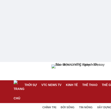
THỜI SỰ
VTC NEWS TV
KINH TẾ
THỂ THAO
THẾ G
CHÍNH TRỊ
ĐỜI SỐNG
TIN NÓNG
XÂY DỰN