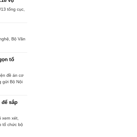
218 vụ
/13 tổng cục,
 nghệ, Bộ Văn
gọn tổ
iện đề án cơ
g gửi Bộ Nội
t để sắp
i xem xét,
p tổ chức bộ