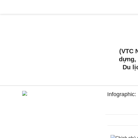
(VTC 
dựng, 
Du lị