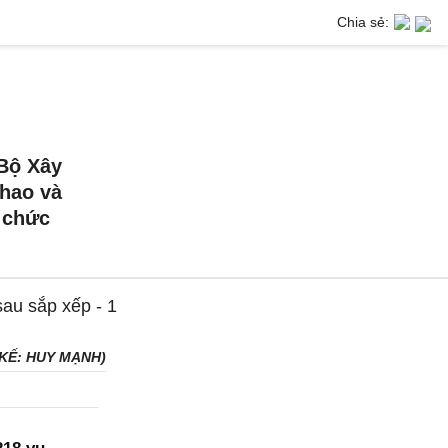
Chia sẻ:
 Bộ Xây
thao và
m chức
 KẾ: HUY MẠNH)