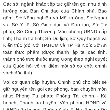
Các sở, ngành khác tiếp tục giữ tên gọi như định
hướng của Ban Chỉ đạo của Chính phủ. Bao
gồm: Sở Nông nghiệp và Môi trường; Sở Ngoại
vụ; Sở Y tế; Sở Giáo dục và Đào tạo; Sở Tư
pháp; Sở Công Thương; Văn phòng UBND cấp
tỉnh; Thanh tra tỉnh; Sở Du lịch; Sở Quy hoạch và
Kiến trúc (đối với TP.HCM và TP Hà Nội); Sở An
toàn thực phẩm (được thành lập tại các tỉnh,
thành phố trực thuộc trung ương theo nghị quyết
của Quốc hội về thí điểm một số cơ chế, chính
sách đặc thù).
Với cơ quan cấp huyện, Chính phủ cho biết sẽ
giữ nguyên tên gọi các phòng, ban chuyên môn
như: Phòng Tư pháp; Phòng Tài chính - Kế
hoạch; Thanh tra huyện; Văn phòng HĐND và
UBND cấp huyện; Phòng Kinh tế, Hạ tầng và Đô