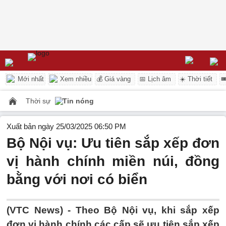
Mới nhất
Xem nhiều
💰 Giá vàng
📅 Lịch âm
☀️ Thời tiết

Thời sự
Tin nóng
Xuất bản ngày 25/03/2025 06:50 PM
Bộ Nội vụ: Ưu tiên sắp xếp đơn
vị hành chính miền núi, đồng
bằng với nơi có biển
(VTC News) -
Theo Bộ Nội vụ, khi sắp xếp
đơn vị hành chính các cấp sẽ ưu tiên sắp xếp