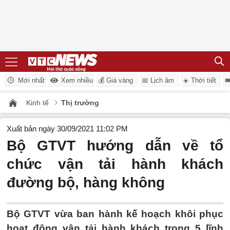
Mới nhất
Xem nhiều
💰 Giá vàng
📅 Lịch âm
☀️ Thời tiết

Kinh tế
Thị trường
Xuất bản ngày 30/09/2021 11:02 PM
Bộ GTVT hướng dẫn về tổ
chức vận tải hành khách
đường bộ, hàng không
Bộ GTVT vừa ban hành kế hoạch khôi phục
hoạt động vận tải hành khách trong 5 lĩnh