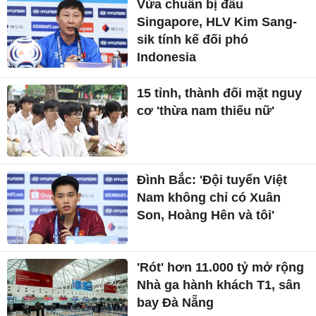
Vừa chuẩn bị đấu
Singapore, HLV Kim Sang-
sik tính kế đối phó
Indonesia
15 tỉnh, thành đối mặt nguy
cơ 'thừa nam thiếu nữ'
Đình Bắc: 'Đội tuyển Việt
Nam không chỉ có Xuân
Son, Hoàng Hên và tôi'
'Rót' hơn 11.000 tỷ mở rộng
Nhà ga hành khách T1, sân
bay Đà Nẵng