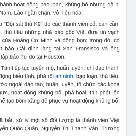
 hành hoạt động bạo loạn, khủng bố nhưng đã bị
Nam, Lào ngăn chặn, vô hiệu hóa.
p “Đội sát thủ K9” do các thành viên cốt cán cầm
, thủ tiêu những nhà báo gốc Việt đưa tin vạch
o của Hoàng Cơ Minh và đồng bọn; trong đó, có
 báo Cái đình làng tại San Fransisco và ông
ập báo Tự do tại Houston.
 Tân tiếp tục tuyển mộ, huấn luyện, chỉ đạo thành
ộng biểu tình, phá rối
an ninh
, bạo loạn, thủ tiêu,
ước ngoài đào tạo, huấn luyện, tổ chức các khóa
ức, hoạt động khủng bố, phá hoại; tán phát lên
hế tạo bom xăng để phục vụ hoạt động khủng bố,
bắt, xử lý một số đối tượng là thành viên Việt
yễn Quốc Quân, Nguyễn Thị Thanh Vân, Trương