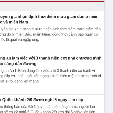
uyên gia nhận định thời điểm mưa giảm dần ở miền
c và miền Nam
yên gia khí tượng đưa ra nhận định thời điểm mưa giảm dần
ờng độ ở miền Bắc, miền Nam, đồng thời cảnh báo nguy cơ
 lở, lũ quét và ngập úng.
ng an làm việc với 3 thanh niên cợt nhả chương trình
ao sáng dẫn đường'
g an Ninh Bình đang làm việc với 3 thanh niên có hành vi
g clip cợt nhả, thiếu tôn trọng khi tái hiện một chương trình tri
liệt sĩ rồi đăng lên mạng.
p Quốc khánh 2/9 được nghỉ 5 ngày liên tiếp
o thông báo của Bộ Nội vụ, cán bộ, công chức, người lao
g sẽ có kỳ nghỉ lễ Quốc khánh 2/9 kéo dài 5 ngày liên tiếp,