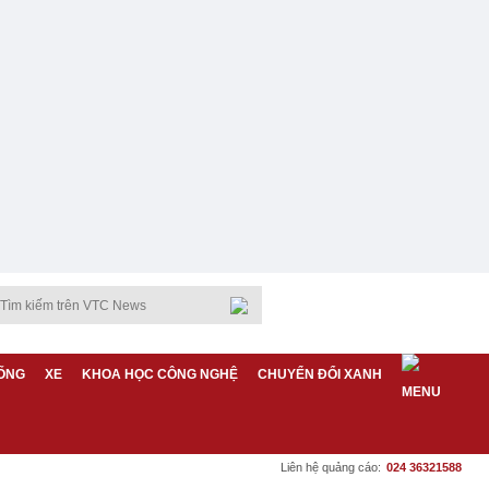
ỐNG
XE
KHOA HỌC CÔNG NGHỆ
CHUYỂN ĐỔI XANH
Liên hệ quảng cáo:
024 36321588