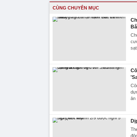
CÙNG CHUYÊN MỤC
Ch
Bắ
Chu
cư
sạt
Cô
'S
Côn
dựn
ân 
Dị
The
độn