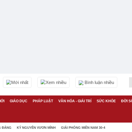
Mới nhất
Xem nhiều
Bình luận nhiều
IỚI
GIÁO DỤC
PHÁP LUẬT
VĂN HÓA - GIẢI TRÍ
SỨC KHỎE
ĐỜI S
G ĐẢNG
KỶ NGUYÊN VƯƠN MÌNH
GIẢI PHÓNG MIỀN NAM 30-4