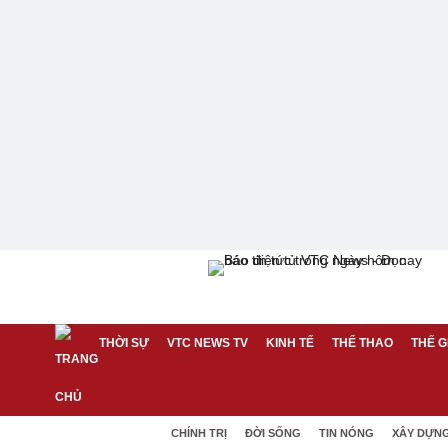
THỜI SỰ
VTC NEWS TV
KINH TẾ
THỂ THAO
THẾ G
CHÍNH TRỊ
ĐỜI SỐNG
TIN NÓNG
XÂY DỰN