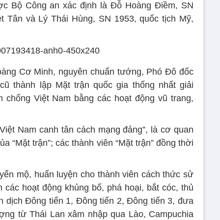
ợc Bộ Công an xác định là Đỗ Hoàng Điềm, SN
ệt Tân và Lý Thái Hùng, SN 1953, quốc tịch Mỹ,
àng Cơ Minh, nguyên chuẩn tướng, Phó Đô đốc
ũ thành lập Mặt trận quốc gia thống nhất giải
m chống Việt Nam bằng các hoạt động vũ trang,
Việt Nam canh tân cách mạng đảng”, là cơ quan
a “Mặt trận”; các thành viên “Mặt trận” đồng thời
tuyển mộ, huấn luyện cho thành viên cách thức sử
nh các hoạt động khủng bố, phá hoại, bắt cóc, thủ
n dịch Đông tiến 1, Đông tiến 2, Đông tiến 3, đưa
tượng từ Thái Lan xâm nhập qua Lào, Campuchia