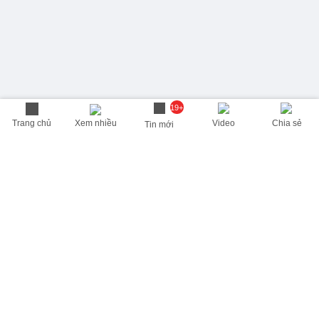
19+
Trang chủ
Xem nhiều
Video
Chia sẻ
Tin mới