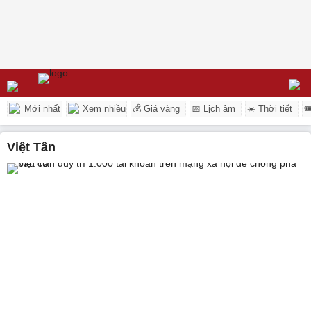
Mới nhất
Xem nhiều
💰 Giá vàng
📅 Lịch âm
☀️ Thời tiết

Việt Tân