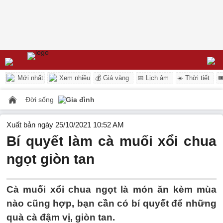
Mới nhất
Xem nhiều
💰 Giá vàng
📅 Lịch âm
☀️ Thời tiết

Đời sống
Gia đình
Xuất bản ngày 25/10/2021 10:52 AM
Bí quyết làm cà muối xổi chua
ngọt giòn tan
Cà muối xổi chua ngọt là món ăn kèm mùa
nào cũng hợp, bạn cần có bí quyết để những
quà cà đậm vị, giòn tan.