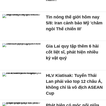
Tin nóng thế giới hôm nay
5/8: Iran cảnh báo Mỹ 'châm
ngòi Thế chiến III'
Gia Lai quy tập thêm 6 hài
cốt liệt sĩ, phát hiện nhiều
kỷ vật quý
HLV Kiatisak: Tuyển Thái
Lan phải vào top 12 châu Á,
không chỉ là vô địch ASEAN
Cup
Phát hiện có móc nối giữa