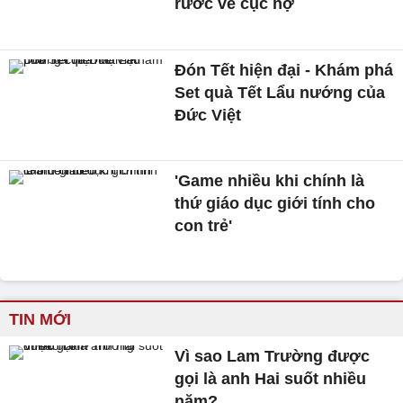
rước về cục nợ
Đón Tết hiện đại - Khám phá
Set quà Tết Lẩu nướng của
Đức Việt
'Game nhiều khi chính là
thứ giáo dục giới tính cho
con trẻ'
TIN MỚI
Vì sao Lam Trường được
gọi là anh Hai suốt nhiều
năm?