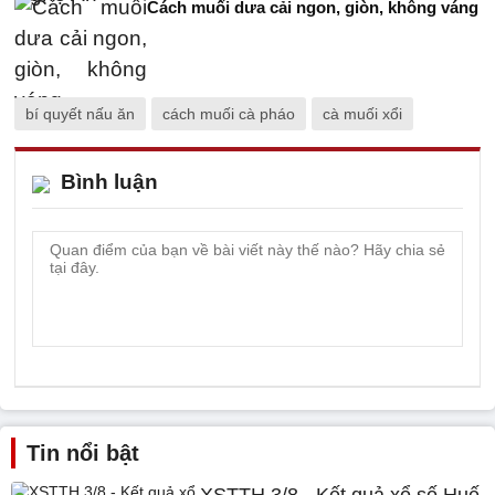
Cách muối dưa cải ngon, giòn, không váng
bí quyết nấu ăn
cách muối cà pháo
cà muối xổi
Bình luận
Tin nổi bật
XSTTH 3/8 - Kết quả xổ số Huế