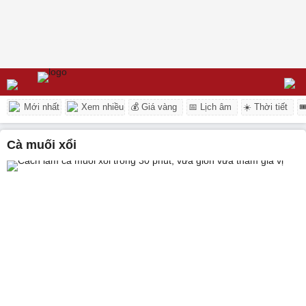
Mới nhất
Xem nhiều
💰 Giá vàng
📅 Lịch âm
☀️ Thời tiết

Cà muối xổi