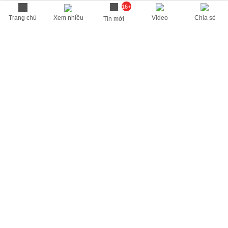
16+
Trang chủ
Xem nhiều
Video
Chia sẻ
Tin mới
THÔNG TIN HỮU ÍCH
Cập nhật nhanh các thông tin được quan tâm mỗi ngày
Lịch âm hôm nay
Dự báo thời tiết hôm nay