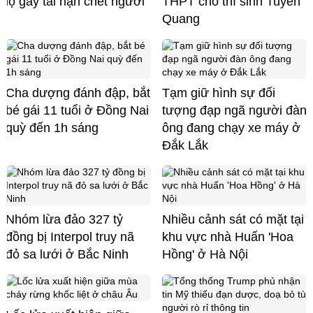
lộ gây tai nạn chết người
THPT cho thí sinh Tuyên
Quang
Cha dượng đánh đập, bắt
Tạm giữ hình sự đối
bé gái 11 tuổi ở Đồng Nai
tượng đạp ngã người đàn
quỳ đến 1h sáng
ông đang chạy xe máy ở
Đắk Lắk
Nhóm lừa đảo 327 tỷ
Nhiều cảnh sát có mặt tại
đồng bị Interpol truy nã
khu vực nhà Huấn 'Hoa
đỏ sa lưới ở Bắc Ninh
Hồng' ở Hà Nội