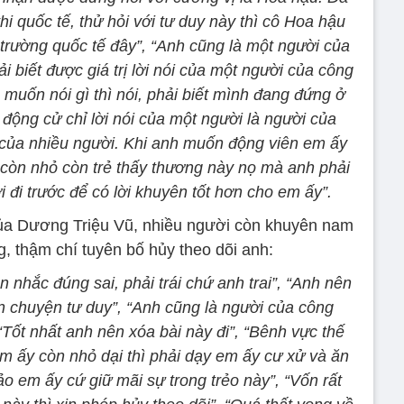
hi quốc tế, thử hỏi với tư duy này thì cô Hoa hậu
trường quốc tế đây”, “Anh cũng là một người của
i biết được giá trị lời nói của một người của công
 muốn nói gì thì nói, phải biết mình đang đứng ở
động cử chỉ lời nói của một người là người của
 của nhiều người. Khi anh muốn động viên em ấy
 còn nhỏ còn trẻ thấy thương này nọ mà anh phải
 đi trước để có lời khuyên tốt hơn cho em ấy”.
ủa Dương Triệu Vũ, nhiều người còn khuyên nam
g, thậm chí tuyên bố hủy theo dõi anh:
 nhắc đúng sai, phải trái chứ anh trai”, “Anh nên
àn chuyện tư duy”, “Anh cũng là người của công
 “Tốt nhất anh nên xóa bài này đi”, “Bênh vực thế
 em ấy còn nhỏ dại thì phải dạy em ấy cư xử và ăn
o em ấy cứ giữ mãi sự trong trẻo này”, “Vốn rất