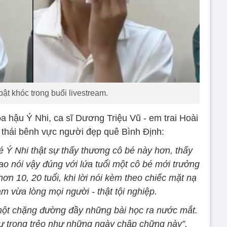
ật khóc trong buổi livestream.
a hậu Ý Nhi, ca sĩ Dương Triệu Vũ - em trai Hoài
g thái bênh vực người đẹp quê Bình Định:
é Ý Nhi thật sự thấy thương cô bé này hơn, thấy
ao nói vậy đúng với lứa tuổi một cô bé mới trưởng
ơn 10, 20 tuổi, khi lời nói kèm theo chiếc mặt nạ
àm vừa lòng mọi người - thật tội nghiệp.
một chặng đường đầy những bài học ra nước mắt.
 trong trẻo như những ngày chập chững này”.