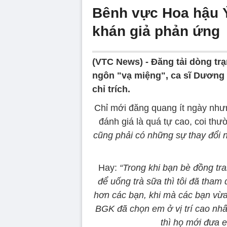
Bênh vực Hoa hậu Ý 
khán giả phản ứng
(VTC News) -
Đăng tải dòng trạ
ngôn "vạ miệng", ca sĩ Dương T
chỉ trích.
Chỉ mới đăng quang ít ngày nh
đánh giá là quá tự cao, coi th
cũng phải có những sự thay đổi n
Hay:
“Trong khi bạn bè đồng tran
để uống trà sữa thì tôi đã tham
hơn các bạn, khi mà các bạn vừa 
BGK đã chọn em ở vị trí cao nhất
thì họ mới đưa e