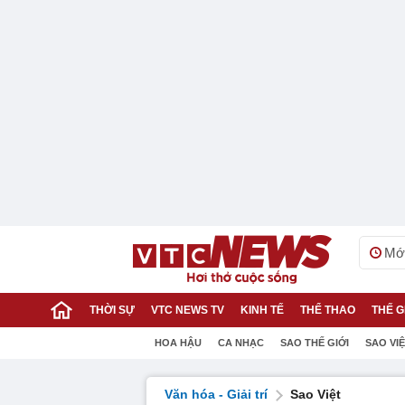
Mới
THỜI SỰ
VTC NEWS TV
KINH TẾ
THỂ THAO
THẾ G
HOA HẬU
CA NHẠC
SAO THẾ GIỚI
SAO VI
Văn hóa - Giải trí
Sao Việt