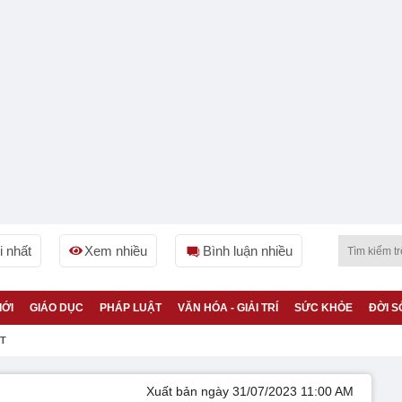
 nhất
Xem nhiều
Bình luận nhiều
IỚI
GIÁO DỤC
PHÁP LUẬT
VĂN HÓA - GIẢI TRÍ
SỨC KHỎE
ĐỜI S
ỆT
Xuất bản ngày 31/07/2023 11:00 AM