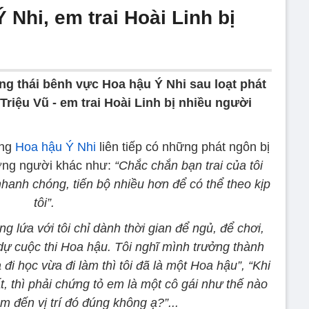
Nhi, em trai Hoài Linh bị
ng thái bênh vực Hoa hậu Ý Nhi sau loạt phát
riệu Vũ - em trai Hoài Linh bị nhiều người
ưng
Hoa hậu Ý Nhi
liên tiếp có những phát ngôn bị
ường người khác như:
“Chắc chắn bạn trai của tôi
hanh chóng, tiến bộ nhiều hơn để có thể theo kịp
tôi”.
g lứa với tôi chỉ dành thời gian để ngủ, để chơi,
 dự cuộc thi Hoa hậu. Tôi nghĩ mình trưởng thành
đi học vừa đi làm thì tôi đã là một Hoa hậu”, “Khi
, thì phải chứng tỏ em là một cô gái như thế nào
m đến vị trí đó đúng không ạ?”...