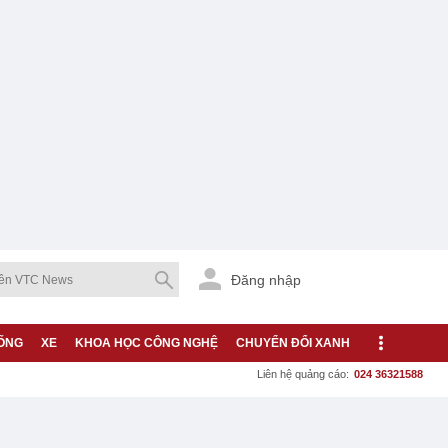
Đăng nhập
ỐNG
XE
KHOA HỌC CÔNG NGHỆ
CHUYỂN ĐỔI XANH
Liên hệ quảng cáo:
024 36321588