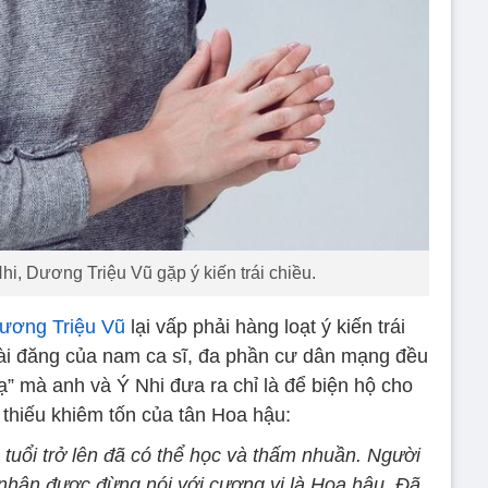
i, Dương Triệu Vũ gặp ý kiến trái chiều.
ương Triệu Vũ
lại vấp phải hàng loạt ý kiến trái
bài đăng của nam ca sĩ, đa phần cư dân mạng đều
ạ” mà anh và Ý Nhi đưa ra chỉ là để biện hộ cho
thiếu khiêm tốn của tân Hoa hậu:
 tuổi trở lên đã có thể học và thấm nhuần. Người
nhận được đừng nói với cương vị là Hoa hậu. Đã