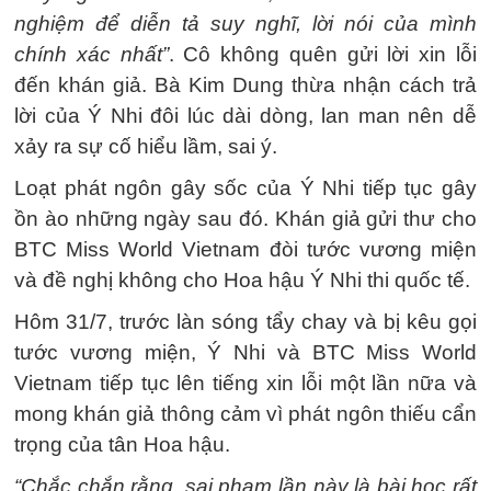
nghiệm để diễn tả suy nghĩ, lời nói của mình
chính xác nhất”
. Cô không quên gửi lời xin lỗi
đến khán giả. Bà Kim Dung thừa nhận cách trả
lời của Ý Nhi đôi lúc dài dòng, lan man nên dễ
xảy ra sự cố hiểu lầm, sai ý.
Loạt phát ngôn gây sốc của Ý Nhi tiếp tục gây
ồn ào những ngày sau đó. Khán giả gửi thư cho
BTC Miss World Vietnam đòi tước vương miện
và đề nghị không cho Hoa hậu Ý Nhi thi quốc tế.
Hôm 31/7, trước làn sóng tẩy chay và bị kêu gọi
tước vương miện, Ý Nhi và BTC Miss World
Vietnam tiếp tục lên tiếng xin lỗi một lần nữa và
mong khán giả thông cảm vì phát ngôn thiếu cẩn
trọng của tân Hoa hậu.
“Chắc chắn rằng, sai phạm lần này là bài học rất