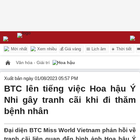
Mới nhất
Xem nhiều
💰 Giá vàng
📅 Lịch âm
☀️ Thời tiết

Văn hóa - Giải trí
Hoa hậu
Xuất bản ngày 01/08/2023 05:57 PM
BTC lên tiếng việc Hoa hậu Ý
Nhi gây tranh cãi khi đi thăm
bệnh nhân
Đại diện BTC Miss World Vietnam phản hồi về
tranh cãi liên quan đến hình ảnh Hoa hậu Ý