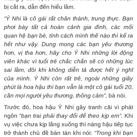
bị cắt ra, dẫn đến hiểu lầm.
“Ý Nhi là cô gái rất chân thành, trung thực. Bạn
phơi bày tất cả hoàn cảnh gia đình, các mối
quan hệ bạn bè, tính cách mình thế nào thì kể ra
hết như vậy. Dung mong các bạn yêu thương
hơn, vị tha hơn, hãy cho Ý Nhi những lời động
viên khác vì tuổi trẻ chắc chắn sẽ có những lúc
sai lầm, đôi khi không diễn tả được hết ý nghĩ
của mình. Ý Nhi còn rất trẻ, ngoài những giây
phút là hoa hậu thì bạn vẫn là một cô gái tuổi 20,
cần mọi người yêu thương, thông cảm”,
bà nói.
Trước đó, hoa hậu Ý Nhi gây tranh cãi vì phát
ngôn “
bạn trai phải thay đổi để theo kịp em”.
Khi
vụ việc chưa kịp lắng xuống thì nàng hậu tiếp tục
trở thành chủ đề bàn tán khi nói:
“Trong khi bạn