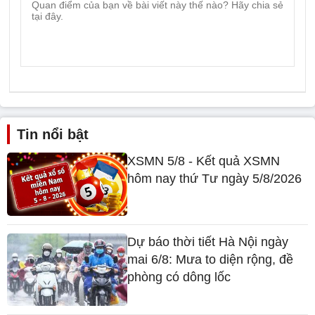
Tin nổi bật
XSMN 5/8 - Kết quả XSMN
hôm nay thứ Tư ngày 5/8/2026
Dự báo thời tiết Hà Nội ngày
mai 6/8: Mưa to diện rộng, đề
phòng có dông lốc