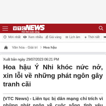
Mới nhất
Xem nhiều
💰 Giá vàng
📅 Lịch âm
☀️ Thời tiết

Văn hóa - Giải trí
Hoa hậu
Xuất bản ngày 29/07/2023 06:21 PM
Hoa hậu Ý Nhi khóc nức nở,
xin lỗi về những phát ngôn gây
tranh cãi
(VTC News) -
Liên tục bị dân mạng chỉ trích vì
những phát ngôn về cuộc sống, tình yêu