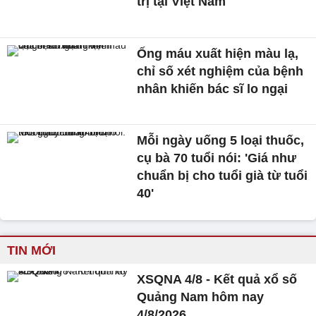
trị tại Việt Nam
Ống máu xuất hiện màu lạ,
chỉ số xét nghiệm của bệnh
nhân khiến bác sĩ lo ngại
Mỗi ngày uống 5 loại thuốc,
cụ bà 70 tuổi nói: 'Giá như
chuẩn bị cho tuổi già từ tuổi
40'
TIN MỚI
XSQNA 4/8 - Kết quả xổ số
Quảng Nam hôm nay
4/8/2026