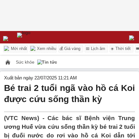
Mới nhất
Xem nhiều
💰 Giá vàng
📅 Lịch âm
☀️ Thời tiết

Sức khỏe
Tin tức
Xuất bản ngày 22/07/2025 11:21 AM
Bé trai 2 tuổi ngã vào hồ cá Koi
được cứu sống thần kỳ
(VTC News) -
Các bác sĩ Bệnh viện Trung
ương Huế vừa cứu sống thần kỳ bé trai 2 tuổi
bị đuối nước do rơi vào hồ cá Koi dẫn tới