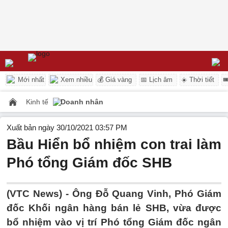
Mới nhất
Xem nhiều
💰 Giá vàng
📅 Lịch âm
☀️ Thời tiết

Kinh tế
Doanh nhân
Xuất bản ngày 30/10/2021 03:57 PM
Bầu Hiển bổ nhiệm con trai làm
Phó tổng Giám đốc SHB
(VTC News) -
Ông Đỗ Quang Vinh, Phó Giám
đốc Khối ngân hàng bán lẻ SHB, vừa được
bổ nhiệm vào vị trí Phó tổng Giám đốc ngân