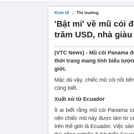
Kinh tế
Thị trường
'Bật mí' về mũ cói đẹ
trăm USD, nhà già
(VTC News) -
Mũ cói Panama đư
thời trang mang tính biểu tượng, 
giới.
Mặc dù vậy, chiếc mũ cói nổi tiê
cũng biết.
Xuất xứ từ Ecuador
Ít ai biết rằng mũ cói Panama 
nên chiếc mũ này được làm từ cói
trên thế giới là Ecuador. Việc 