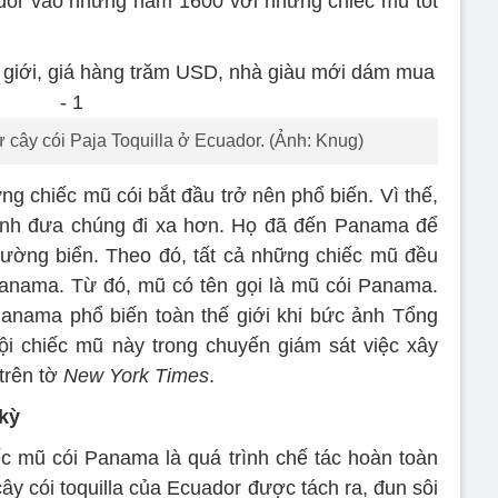
dor vào những năm 1600 với những chiếc mũ tốt
cây cói Paja Toquilla ở Ecuador. (Ảnh: Knug)
ng chiếc mũ cói bắt đầu trở nên phổ biến. Vì thế,
nh đưa chúng đi xa hơn. Họ đã đến Panama để
đường biển. Theo đó, tất cả những chiếc mũ đều
anama. Từ đó, mũ có tên gọi là mũ cói Panama.
anama phổ biến toàn thế giới khi bức ảnh Tổng
i chiếc mũ này trong chuyến giám sát việc xây
trên tờ
New York Times
.
kỳ
iếc mũ cói Panama là quá trình chế tác hoàn toàn
ây cói toquilla của Ecuador được tách ra, đun sôi