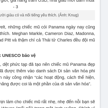
 giàu có và nổi tiếng yêu thích. (Ảnh: Knug)
elt, những chiếc mũ cói Panama ngày nay cũng
 thích. Meghan Markle, Cameron Diaz, Madonna,
 Pitt và thậm chí cả Thái tử Charles đều đội mũ
c UNESCO bảo vệ
iặt, dệt phức tạp đã tạo nên chiếc mũ Panama đẹp
đã được thêm vào danh sách Di sản văn hóa phi
 này công nhận “các hoạt động, cách thể hiện,
 năng được coi là một phần của di sản văn hóa”.
mịn làm cho chiếc mũ rất nhẹ, nhẹ đến nỗi bạn sẽ