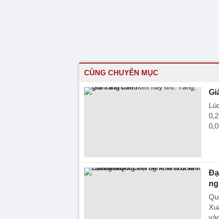
CÙNG CHUYÊN MỤC
Gi
Lú
0,2
0,0
Đạ
ng
Qua
Xu
vào