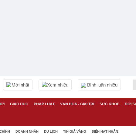
Mới nhất
Xem nhiều
Bình luận nhiều
IỚI
GIÁO DỤC
PHÁP LUẬT
VĂN HÓA - GIẢI TRÍ
SỨC KHỎE
ĐỜI S
 CHÍNH
DOANH NHÂN
DU LỊCH
TIN GIÁ VÀNG
ĐIỆN HẠT NHÂN