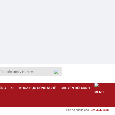
ỐNG
XE
KHOA HỌC CÔNG NGHỆ
CHUYỂN ĐỔI XANH
Liên hệ quảng cáo:
024 36321588