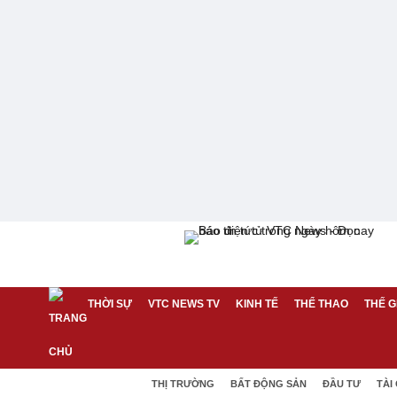
THỜI SỰ
VTC NEWS TV
KINH TẾ
THỂ THAO
THẾ G
THỊ TRƯỜNG
BẤT ĐỘNG SẢN
ĐẦU TƯ
TÀI