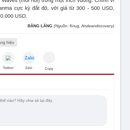
Waves (mối nối) trong một inch vuông. Chính vì
ma cực kỳ đắt đỏ, với giá từ 300 - 500 USD,
 20.000 USD.
BẰNG LĂNG
(Nguồn: Knug, Andeandiscovery)
̀ng hiệu
Zalo
Twitter
Zalo
Copy