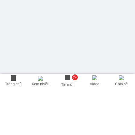
7+
Trang chủ
Xem nhiều
Video
Chia sẻ
Tin mới