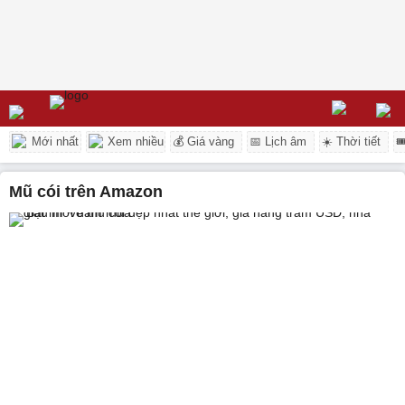
Mới nhất
Xem nhiều
💰 Giá vàng
📅 Lịch âm
☀️ Thời tiết

mũ cói trên Amazon