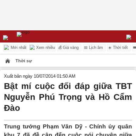
Mới nhất
Xem nhiều
💰 Giá vàng
📅 Lịch âm
☀️ Thời tiết

Thời sự
Xuất bản ngày 10/07/2014 01:50 AM
Bật mí cuộc đối đáp giữa TBT
Nguyễn Phú Trọng và Hồ Cẩm
Đào
Trung tướng Phạm Văn Dỹ - Chính ủy quân
khu 7 đã đề cập đến cuộc nói chuyện giữa