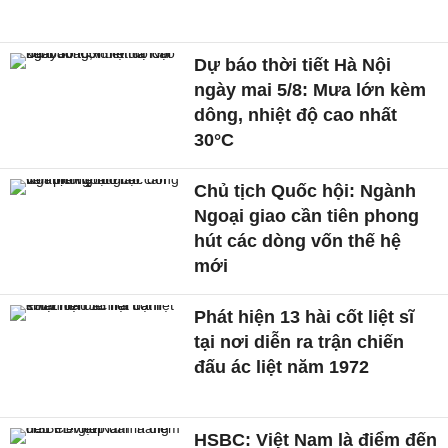
Dự báo thời tiết Hà Nội
ngày mai 5/8: Mưa lớn kèm
dông, nhiệt độ cao nhất
30°C
Chủ tịch Quốc hội: Ngành
Ngoại giao cần tiên phong
hút các dòng vốn thế hệ
mới
Phát hiện 13 hài cốt liệt sĩ
tại nơi diễn ra trận chiến
đấu ác liệt năm 1972
HSBC: Việt Nam là điểm đến