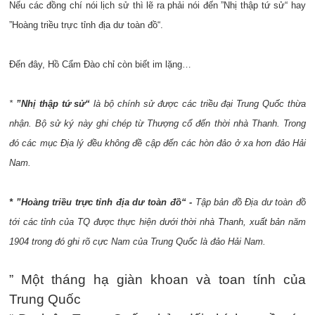
Nếu các đồng chí nói lịch sử thì lẽ ra phải nói đến ”Nhị thập tứ sử“ hay
”Hoàng triều trực tỉnh địa dư toàn đồ“.
Đến đây, Hồ Cẩm Đào chỉ còn biết im lặng…
*
”Nhị thập tứ sử“
là bộ chính sử được các triều đại Trung Quốc thừa
nhận. Bộ sử ký này ghi chép từ Thượng cổ đến thời nhà Thanh. Trong
đó các mục Địa lý đều không đề cập đến các hòn đảo ở xa hơn đảo Hải
Nam.
* ”Hoàng triều trực tỉnh địa dư toàn đồ“ -
Tập bản đồ Địa dư toàn đồ
tới các tỉnh của TQ được thực hiện dưới thời nhà Thanh, xuất bản năm
1904 trong đó ghi rõ cực Nam của Trung Quốc là đảo Hải Nam.
” Một tháng hạ giàn khoan và toan tính của
Trung Quốc