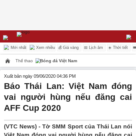
Mới nhất
Xem nhiều
💰 Giá vàng
📅 Lịch âm
☀️ Thời tiết

Thể thao
Bóng đá Việt Nam
Xuất bản ngày 09/06/2020 04:36 PM
Báo Thái Lan: Việt Nam đóng
vai người hùng nếu đăng cai
AFF Cup 2020
(VTC News) -
Tờ SMM Sport của Thái Lan nói
Việt Nam đóng vai người hùng nếu đăng cai