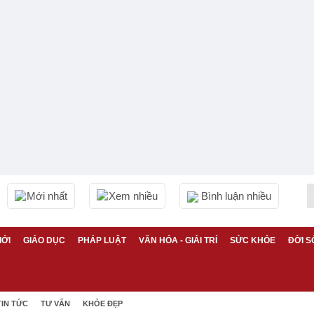
Mới nhất
Xem nhiều
Bình luận nhiều
IỚI
GIÁO DỤC
PHÁP LUẬT
VĂN HÓA - GIẢI TRÍ
SỨC KHỎE
ĐỜI S
TIN TỨC
TƯ VẤN
KHỎE ĐẸP