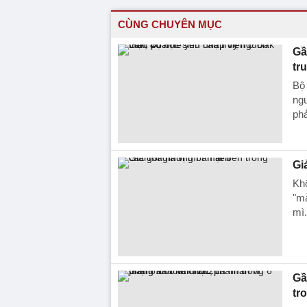
CÙNG CHUYÊN MỤC
Gầ
tr
Bộ 
ngu
phả
Gi
Khô
"mả
mì.
Gầ
tr