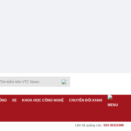
ỐNG
XE
KHOA HỌC CÔNG NGHỆ
CHUYỂN ĐỔI XANH
Liên hệ quảng cáo:
024 36321588