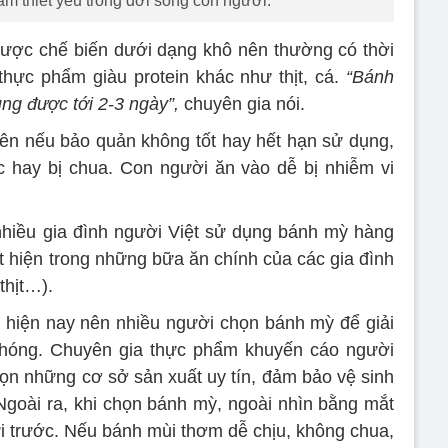
m thiết yếu trong đời sống con người.
 được chế biến dưới dạng khô nên thường có thời
thực phẩm giàu protein khác như thịt, cá.
“Bánh
ng được tới 2-3 ngày”,
chuyên gia nói.
nên nếu bảo quản không tốt hay hết hạn sử dụng,
 hay bị chua. Con người ăn vào dễ bị nhiễm vi
t nhiều gia đình người Việt sử dụng bánh mỳ hàng
 hiện trong những bữa ăn chính của các gia đình
thịt…).
h hiện nay nên nhiều người chọn bánh mỳ để giải
hóng. Chuyên gia thực phẩm khuyến cáo người
ọn những cơ sở sản xuất uy tín, đảm bảo vệ sinh
Ngoài ra, khi chọn bánh mỳ, ngoài nhìn bằng mắt
 trước. Nếu bánh mùi thơm dễ chịu, không chua,