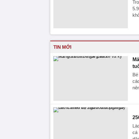
Tro
5.9
khở
TIN MỚI
Mả
tu
Bé 
các
nên
25
Lào
cá 
dân