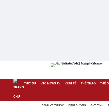
THỜI SỰ
VTC NEWS TV
KINH TẾ
THỂ THAO
THẾ G
BỆNH VÀ THUỐC
DINH DƯỠNG
GIỚI TÍNH