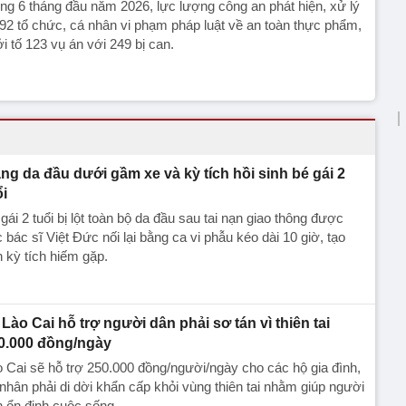
ng 6 tháng đầu năm 2026, lực lượng công an phát hiện, xử lý
92 tổ chức, cá nhân vi phạm pháp luật về an toàn thực phẩm,
i tố 123 vụ án với 249 bị can.
ng da đầu dưới gầm xe và kỳ tích hồi sinh bé gái 2
ổi
gái 2 tuổi bị lột toàn bộ da đầu sau tai nạn giao thông được
 bác sĩ Việt Đức nối lại bằng ca vi phẫu kéo dài 10 giờ, tạo
 kỳ tích hiếm gặp.
Lào Cai hỗ trợ người dân phải sơ tán vì thiên tai
0.000 đồng/ngày
 Cai sẽ hỗ trợ 250.000 đồng/người/ngày cho các hộ gia đình,
nhân phải di dời khẩn cấp khỏi vùng thiên tai nhằm giúp người
 ổn định cuộc sống