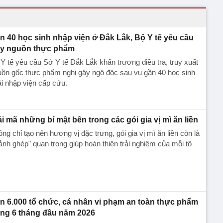
n 40 học sinh nhập viện ở Đắk Lắk, Bộ Y tế yêu cầu
uy nguồn thực phẩm
Y tế yêu cầu Sở Y tế Đắk Lắk khẩn trương điều tra, truy xuất
ồn gốc thực phẩm nghi gây ngộ độc sau vụ gần 40 học sinh
i nhập viện cấp cứu.
ải mã những bí mật bên trong các gói gia vị mì ăn liền
ng chỉ tạo nên hương vị đặc trưng, gói gia vị mì ăn liền còn là
nh ghép" quan trọng giúp hoàn thiện trải nghiệm của mỗi tô
n 6.000 tổ chức, cá nhân vi phạm an toàn thực phẩm
ong 6 tháng đầu năm 2026