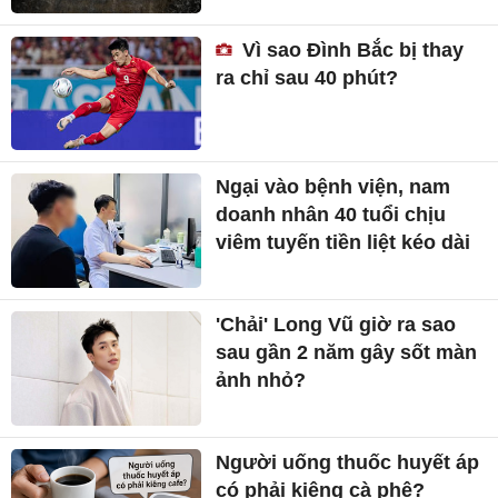
Vì sao Đình Bắc bị thay
ra chỉ sau 40 phút?
Ngại vào bệnh viện, nam
doanh nhân 40 tuổi chịu
viêm tuyến tiền liệt kéo dài
'Chải' Long Vũ giờ ra sao
sau gần 2 năm gây sốt màn
ảnh nhỏ?
Người uống thuốc huyết áp
có phải kiêng cà phê?