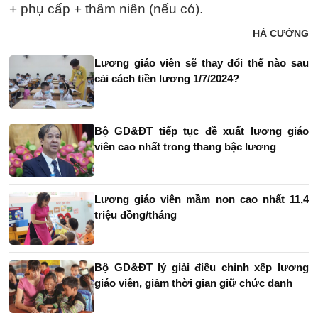
+ phụ cấp + thâm niên (nếu có).
HÀ CƯỜNG
Lương giáo viên sẽ thay đổi thế nào sau
cải cách tiền lương 1/7/2024?
Bộ GD&ĐT tiếp tục đề xuất lương giáo
viên cao nhất trong thang bậc lương
Lương giáo viên mầm non cao nhất 11,4
triệu đồng/tháng
Bộ GD&ĐT lý giải điều chỉnh xếp lương
giáo viên, giảm thời gian giữ chức danh