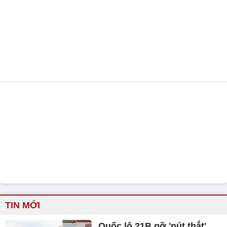
TIN MỚI
Quốc lộ 21B gỡ 'nút thắt'