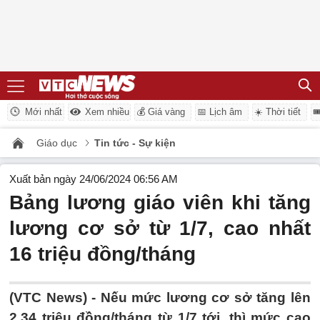
Mới nhất
Xem nhiều
💰 Giá vàng
📅 Lịch âm
☀️ Thời tiết

Giáo dục
Tin tức - Sự kiện
Xuất bản ngày 24/06/2024 06:56 AM
Bảng lương giáo viên khi tăng
lương cơ sở từ 1/7, cao nhất
16 triệu đồng/tháng
(VTC News) -
Nếu mức lương cơ sở tăng lên
2,34 triệu đồng/tháng từ 1/7 tới, thì mức cao