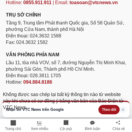
Hotline:
0855.911.911
| Email:
toasoan@vtcnews.vn
TRỤ SỞ CHÍNH
Tầng 9, Trung tâm Phát thanh Quốc gia, Số 58 Quán Sứ,
phường Cửa Nam, thành phố Hà Nội
Điện thoại: 024.3632 1588
Fax: 024.3632 1582
VĂN PHÒNG PHÍA NAM
Lầu 11, tòa nhà VOV, số 7, đường Nguyễn Thị Minh Khai,
phường Sài Gòn, Thành phố Hồ Chí Minh.
Điện thoại: 028.3811 1705
Hotline:
094.884.8186
Không được sao chép lại bất kỳ thông tin nào từ website
này khi chưa có sự đồng ý bằng văn bản của Báo Điện tử
VTC News
Nhận tin VTC News trên Google
×
Theo dõi
Trang chủ
Xem nhiều
Bình luận
Chia sẻ
Cỡ chữ