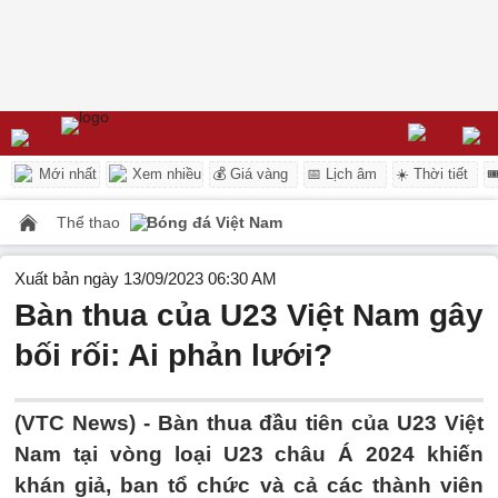
Mới nhất
Xem nhiều
💰 Giá vàng
📅 Lịch âm
☀️ Thời tiết

Thể thao
Bóng đá Việt Nam
Xuất bản ngày 13/09/2023 06:30 AM
Bàn thua của U23 Việt Nam gây
bối rối: Ai phản lưới?
(VTC News) -
Bàn thua đầu tiên của U23 Việt
Nam tại vòng loại U23 châu Á 2024 khiến
khán giả, ban tổ chức và cả các thành viên