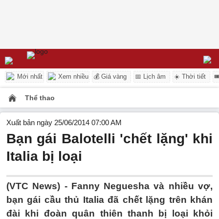
Mới nhất
Xem nhiều
💰 Giá vàng
📅 Lịch âm
☀️ Thời tiết

Thể thao
Xuất bản ngày 25/06/2014 07:00 AM
Bạn gái Balotelli 'chết lặng' khi
Italia bị loại
(VTC News) - Fanny Neguesha và nhiều vợ,
bạn gái cầu thủ Italia đã chết lặng trên khán
đài khi đoàn quân thiên thanh bị loại khỏi