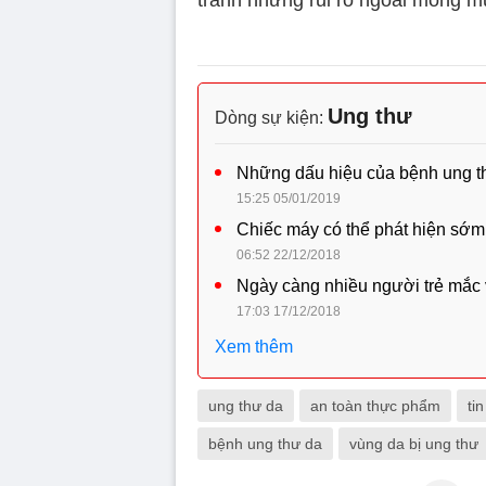
tránh những rủi ro ngoài mong m
Ung thư
Dòng sự kiện:
Những dấu hiệu của bệnh ung t
15:25 05/01/2019
Chiếc máy có thể phát hiện sớm 
06:52 22/12/2018
Ngày càng nhiều người trẻ mắc 
17:03 17/12/2018
Xem thêm
ung thư da
an toàn thực phẩm
tin
bệnh ung thư da
vùng da bị ung thư