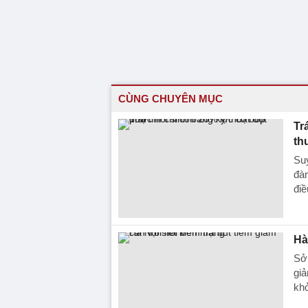
CÙNG CHUYÊN MỤC
Tr
th
Suy
đàn
điề
Hà
Sở 
giả
kh