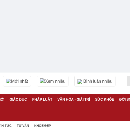
Mới nhất
Xem nhiều
Bình luận nhiều
IỚI
GIÁO DỤC
PHÁP LUẬT
VĂN HÓA - GIẢI TRÍ
SỨC KHỎE
ĐỜI S
TIN TỨC
TƯ VẤN
KHỎE ĐẸP