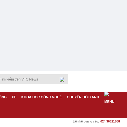
ỐNG
XE
KHOA HỌC CÔNG NGHỆ
CHUYỂN ĐỔI XANH
Liên hệ quảng cáo:
024 36321588