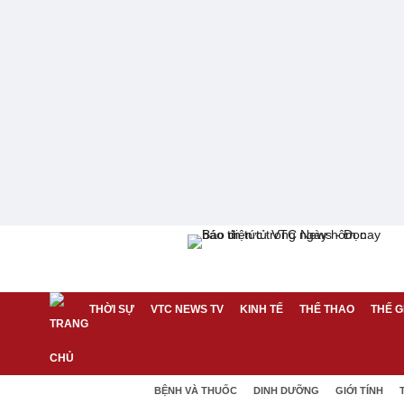
THỜI SỰ
VTC NEWS TV
KINH TẾ
THỂ THAO
THẾ G
BỆNH VÀ THUỐC
DINH DƯỠNG
GIỚI TÍNH