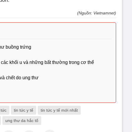
uốn.
(Nguồn: Vietnamnet)
hư buồng trứng
các khối u và những bất thường trong cơ thể
và chết do ung thư
 tức
tin tức y tế
tin tức y tế mới nhất
ung thư da hắc tố