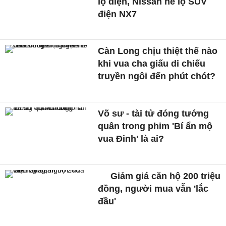
lộ diện, Nissan hé lộ SUV
điện NX7
Càn Long chịu thiệt thế nào
khi vua cha giấu di chiếu
truyền ngôi đến phút chót?
Võ sư - tài tử đóng tướng
quân trong phim 'Bí ẩn mộ
vua Đinh' là ai?
Giảm giá căn hộ 200 triệu
đồng, người mua vẫn 'lắc
đầu'