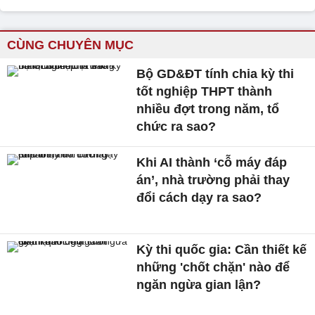
CÙNG CHUYÊN MỤC
Bộ GD&ĐT tính chia kỳ thi
tốt nghiệp THPT thành
nhiều đợt trong năm, tổ
chức ra sao?
Khi AI thành ‘cỗ máy đáp
án’, nhà trường phải thay
đổi cách dạy ra sao?
Kỳ thi quốc gia: Cần thiết kế
những 'chốt chặn' nào để
ngăn ngừa gian lận?