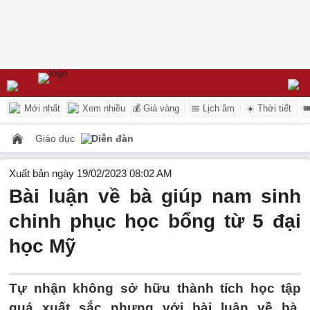
Mới nhất
Xem nhiều
💰 Giá vàng
📅 Lịch âm
☀️ Thời tiết

Giáo dục
Diễn đàn
Xuất bản ngày 19/02/2023 08:02 AM
Bài luận về bà giúp nam sinh
chinh phục học bổng từ 5 đại
học Mỹ
Tự nhận không sở hữu thành tích học tập
quá xuất sắc nhưng với bài luận về bà,