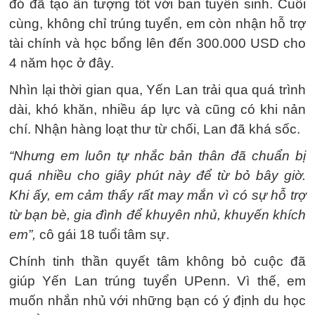
đó đã tạo ấn tượng tốt với ban tuyển sinh. Cuối
cùng, không chỉ trúng tuyển, em còn nhận hỗ trợ
tài chính và học bổng lên đến 300.000 USD cho
4 năm học ở đây.
Nhìn lại thời gian qua, Yến Lan trải qua quá trình
dài, khó khăn, nhiều áp lực và cũng có khi nản
chí. Nhận hàng loạt thư từ chối, Lan đã khá sốc.
“Nhưng em luôn tự nhắc bản thân đã chuẩn bị
quá nhiều cho giây phút này để từ bỏ bây giờ.
Khi ấy, em cảm thấy rất may mắn vì có sự hỗ trợ
từ bạn bè, gia đình để khuyên nhủ, khuyến khích
em”,
cô gái 18 tuổi tâm sự.
Chính tinh thần quyết tâm không bỏ cuộc đã
giúp Yến Lan trúng tuyển UPenn. Vì thế, em
muốn nhắn nhủ với những bạn có ý định du học