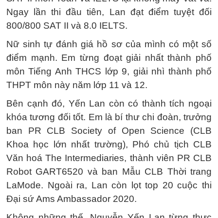
Ngay lần thi đầu tiên, Lan đạt điểm tuyệt đối
800/800 SAT II và 8.0 IELTS.
Nữ sinh tự đánh giá hồ sơ của mình có một số
điểm mạnh. Em từng đoạt giải nhất thành phố
môn Tiếng Anh THCS lớp 9, giải nhì thành phố
THPT môn này năm lớp 11 và 12.
Bên cạnh đó, Yến Lan còn có thành tích ngoại
khóa tương đối tốt. Em là bí thư chi đoàn, trưởng
ban PR CLB Society of Open Science (CLB
Khoa học lớn nhất trường), Phó chủ tịch CLB
Văn hoá The Intermediaries, thành viên PR CLB
Robot GART6520 và ban Mẫu CLB Thời trang
LaMode. Ngoài ra, Lan còn lọt top 20 cuộc thi
Đại sứ Ams Ambassador 2020.
Không những thế, Nguyễn Yến Lan từng thực