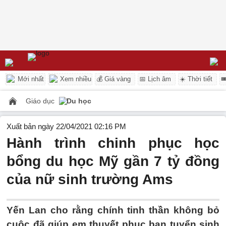
Mới nhất
Xem nhiều
💰 Giá vàng
📅 Lịch âm
☀️ Thời tiết

Giáo dục
Du học
Xuất bản ngày 22/04/2021 02:16 PM
Hành trình chinh phục học
bổng du học Mỹ gần 7 tỷ đồng
của nữ sinh trường Ams
Yến Lan cho rằng chính tinh thần không bỏ
cuộc đã giúp em thuyết phục ban tuyển sinh