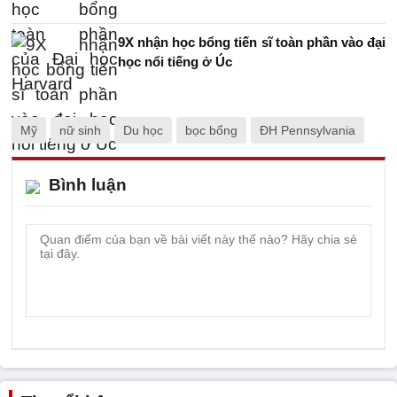
9X nhận học bổng tiến sĩ toàn phần vào đại
học nổi tiếng ở Úc
Mỹ
nữ sinh
Du học
bọc bổng
ĐH Pennsylvania
Bình luận