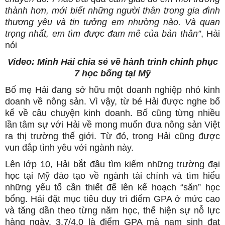
thành hơn, mới biết những người thân trong gia đình
thương yêu và tin tưởng em nhường nào. Và quan
trọng nhất, em tìm được đam mê của bản thân”
, Hải
nói
Video: Minh Hải chia sẻ về hành trình chinh phục
7 học bổng tại Mỹ
Bố mẹ Hải đang sở hữu một doanh nghiệp nhỏ kinh
doanh về nông sản. Vì vậy, từ bé Hải được nghe bố
kể về câu chuyện kinh doanh. Bố cũng từng nhiều
lần tâm sự với Hải về mong muốn đưa nông sản Việt
ra thị trường thế giới. Từ đó, trong Hải cũng được
vun đắp tình yêu với ngành này.
Lên lớp 10, Hải bắt đầu tìm kiếm những trường đại
học tại Mỹ đào tạo về ngành tài chính và tìm hiểu
những yếu tố cần thiết để lên kế hoạch “săn” học
bổng. Hải đặt mục tiêu duy trì điểm GPA ở mức cao
và tăng dần theo từng năm học, thể hiện sự nỗ lực
hàng ngày. 3.7/4.0 là điểm GPA mà nam sinh đạt