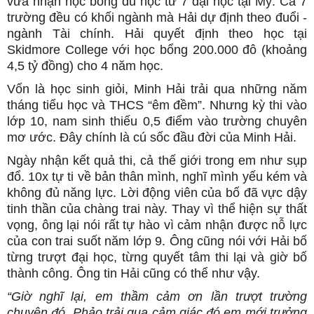
vừa nhận học bổng du học từ 7 đại học tại Mỹ. Cả 7
trường đều có khối ngành mà Hải dự định theo đuổi -
ngành Tài chính. Hải quyết định theo học tại
Skidmore College với học bổng 200.000 đô (khoảng
4,5 tỷ đồng) cho 4 năm học.
Vốn là học sinh giỏi, Minh Hải trải qua những năm
tháng tiểu học và THCS “êm đềm”. Nhưng kỳ thi vào
lớp 10, nam sinh thiếu 0,5 điểm vào trường chuyên
mơ ước. Đây chính là cú sốc đầu đời của Minh Hải.
Ngày nhận kết quả thi, cả thế giới trong em như sụp
đổ. 10x tự ti về bản thân mình, nghĩ mình yếu kém và
không đủ năng lực. Lời động viên của bố đã vực dậy
tinh thần của chàng trai này. Thay vì thể hiện sự thất
vọng, ông lại nói rất tự hào vì cảm nhận được nỗ lực
của con trai suốt năm lớp 9. Ông cũng nói với Hải bố
từng trượt đại học, từng quyết tâm thi lại và giờ bố
thành công. Ông tin Hải cũng có thể như vậy.
“Giờ nghĩ lại, em thầm cảm ơn lần trượt trường
chuyên đó. Phảo trải qua cảm giác đó em mới trưởng