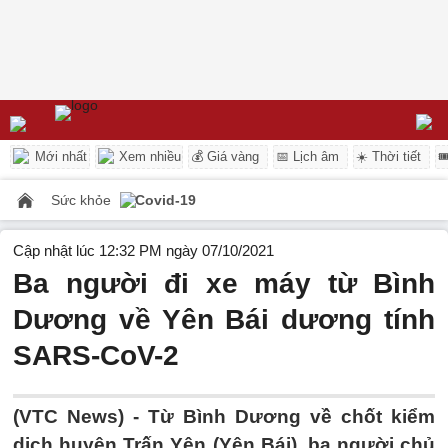
Mới nhất
Xem nhiều
💰 Giá vàng
📅 Lịch âm
☀️ Thời tiết

Sức khỏe
Covid-19
Cập nhật lúc 12:32 PM ngày 07/10/2021
Ba người đi xe máy từ Bình
Dương về Yên Bái dương tính
SARS-CoV-2
(VTC News) -
Từ Bình Dương về chốt kiểm
dịch huyện Trấn Yên (Yên Bái), ba người chủ