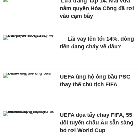
'Lửa trắng' tập 14: Mai vừa
nắm quyền Hòa Công đã rơi
vào cạm bẫy
Lãi vay lên tới 14%, dòng
tiền đang chảy về đâu?
UEFA ủng hộ ông bầu PSG
thay thế chủ tịch FIFA
UEFA dọa tẩy chay FIFA, 55
đội tuyển châu Âu sẵn sàng
bỏ rơi World Cup