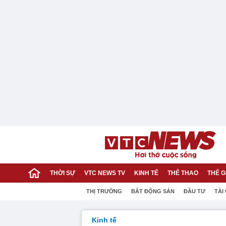
THỜI SỰ
VTC NEWS TV
KINH TẾ
THỂ THAO
THẾ G
THỊ TRƯỜNG
BẤT ĐỘNG SẢN
ĐẦU TƯ
TÀI
Kinh tế