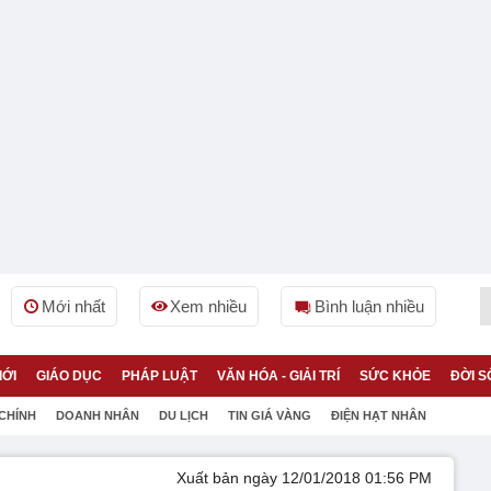
Mới nhất
Xem nhiều
Bình luận nhiều
IỚI
GIÁO DỤC
PHÁP LUẬT
VĂN HÓA - GIẢI TRÍ
SỨC KHỎE
ĐỜI S
 CHÍNH
DOANH NHÂN
DU LỊCH
TIN GIÁ VÀNG
ĐIỆN HẠT NHÂN
Xuất bản ngày 12/01/2018 01:56 PM