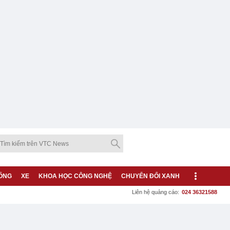
ỐNG
XE
KHOA HỌC CÔNG NGHỆ
CHUYỂN ĐỔI XANH
Liên hệ quảng cáo:
024 36321588