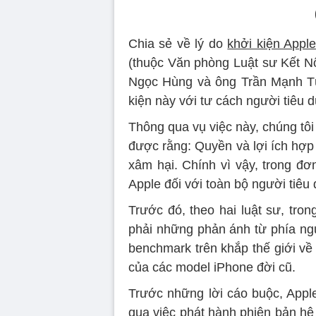
Chia sẻ về lý do
khởi kiện Appl
(thuộc Văn phòng Luật sư Kết N
Ngọc Hùng và ông Trần Mạnh Tùn
kiện này với tư cách người tiêu d
Thông qua vụ việc này, chúng tô
được rằng: Quyền và lợi ích hợp
xâm hại. Chính vì vậy, trong đơ
Apple đối với toàn bộ người tiêu 
Trước đó, theo hai luật sư, tro
phải những phản ánh từ phía ng
benchmark trên khắp thế giới về 
của các model iPhone đời cũ.
Trước những lời cáo buộc, Appl
qua việc phát hành phiên bản hệ