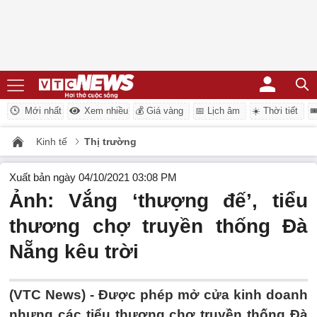
Mới nhất
Xem nhiều
💰 Giá vàng
📅 Lịch âm
☀️ Thời tiết

Kinh tế
Thị trường
Xuất bản ngày 04/10/2021 03:08 PM
Ảnh: Vắng ‘thượng đế’, tiểu
thương chợ truyền thống Đà
Nẵng kêu trời
(VTC News) -
Được phép mở cửa kinh doanh
nhưng các tiểu thương chợ truyền thống Đà