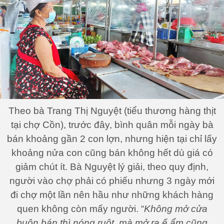
Theo bà Trang Thị Nguyệt (tiểu thương hàng thịt
tại chợ Cồn), trước đây, bình quân mỗi ngày bà
bán khoảng gần 2 con lợn, nhưng hiện tại chỉ lấy
khoảng nửa con cũng bán không hết dù giá có
giảm chút ít. Bà Nguyệt lý giải, theo quy định,
người vào chợ phải có phiếu nhưng 3 ngày mới
đi chợ một lần nên hầu như những khách hàng
quen không còn mấy người. “
Không mở cửa
buôn bán thì nóng ruột, mà mở ra ế ẩm cũng