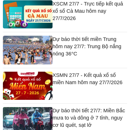
XSCM 27/7 - Trực tiếp kết quả
xổ số Cà Mau hôm nay
27/7/2026
Dự báo thời tiết miền Trung
hôm nay 27/7: Trung Bộ nắng
nóng 36°C
XSMN 27/7 - Kết quả xổ số
miền Nam hôm nay 27/7/2026
Dự báo thời tiết 27/7: Miền Bắc
mưa to và dông ở 7 tỉnh, nguy
cơ lũ quét, sạt lở