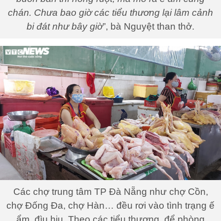
chán. Chưa bao giờ các tiểu thương lại lâm cảnh
bi đát như bây giờ
”, bà Nguyệt than thở.
Các chợ trung tâm TP Đà Nẵng như chợ Cồn,
chợ Đống Đa, chợ Hàn… đều rơi vào tình trạng ế
ẩm, đìu hiu. Theo các tiểu thương, để phòng