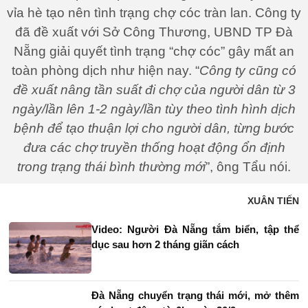
vỉa hè tạo nên tình trạng chợ cóc tràn lan. Công ty
đã đề xuất với Sở Công Thương, UBND TP Đà
Nẵng giải quyết tình trạng “chợ cóc” gây mất an
toàn phòng dịch như hiện nay. “
Công ty cũng có
đề xuất nâng tần suất đi chợ của người dân từ 3
ngày/lần lên 1-2 ngày/lần tùy theo tình hình dịch
bệnh để tạo thuận lợi cho người dân, từng bước
đưa các chợ truyền thống hoạt động ổn định
trong trạng thái bình thường mới
”, ông Tẩu nói.
XUÂN TIẾN
Video: Người Đà Nẵng tắm biển, tập thể
dục sau hơn 2 tháng giãn cách
Đà Nẵng chuyển trạng thái mới, mở thêm