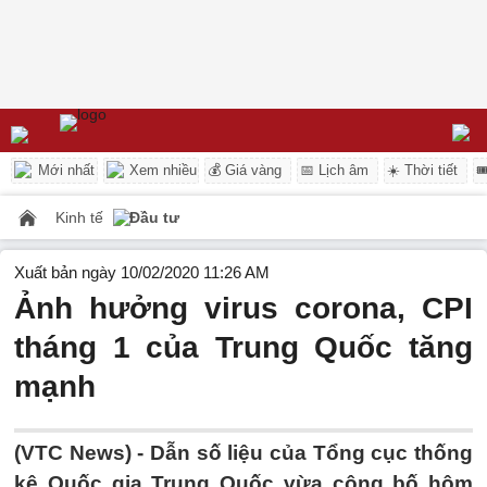
Mới nhất
Xem nhiều
💰 Giá vàng
📅 Lịch âm
☀️ Thời tiết

Kinh tế
Đầu tư
Xuất bản ngày 10/02/2020 11:26 AM
Ảnh hưởng virus corona, CPI
tháng 1 của Trung Quốc tăng
mạnh
(VTC News) -
Dẫn số liệu của Tổng cục thống
kê Quốc gia Trung Quốc vừa công bố hôm