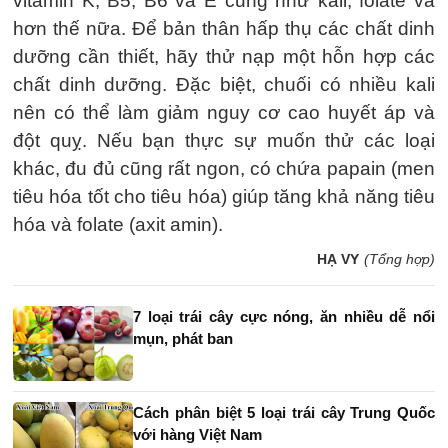
vitamin K, B5, B6 và E cũng như kali, folate và
hơn thế nữa. Để bản thân hấp thụ các chất dinh
dưỡng cần thiết, hãy thử nạp một hỗn hợp các
chất dinh dưỡng. Đặc biệt, chuối có nhiều kali
nên có thể làm giảm nguy cơ cao huyết áp và
đột quỵ. Nếu bạn thực sự muốn thử các loại
khác, đu đủ cũng rất ngon, có chứa papain (men
tiêu hóa tốt cho tiêu hóa) giúp tăng khả năng tiêu
hóa và folate (axit amin).
HẠ VY
(Tổng hợp)
7 loại trái cây cực nóng, ăn nhiều dễ nổi
mụn, phát ban
Cách phân biệt 5 loại trái cây Trung Quốc
với hàng Việt Nam