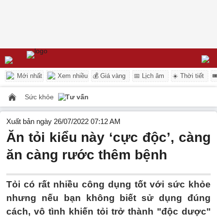
Mới nhất
Xem nhiều
💰 Giá vàng
📅 Lịch âm
☀️ Thời tiết

Sức khỏe
Tư vấn
Xuất bản ngày 26/07/2022 07:12 AM
Ăn tỏi kiểu này ‘cực độc’, càng
ăn càng rước thêm bệnh
Tỏi có rất nhiều công dụng tốt với sức khỏe
nhưng nếu bạn không biết sử dụng đúng
cách, vô tình khiến tỏi trở thành "độc dược"