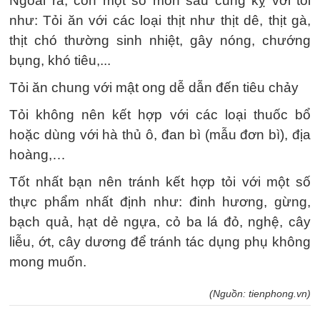
Ngoài ra, còn một số món sau cũng kỵ với tỏi
như: Tỏi ăn với các loại thịt như thịt dê, thịt gà,
thịt chó thường sinh nhiệt, gây nóng, chướng
bụng, khó tiêu,...
Tỏi ăn chung với mật ong dễ dẫn đến tiêu chảy
Tỏi không nên kết hợp với các loại thuốc bổ
hoặc dùng với hà thủ ô, đan bì (mẫu đơn bì), địa
hoàng,…
Tốt nhất bạn nên tránh kết hợp tỏi với một số
thực phẩm nhất định như: đinh hương, gừng,
bạch quả, hạt dẻ ngựa, cỏ ba lá đỏ, nghệ, cây
liễu, ớt, cây dương để tránh tác dụng phụ không
mong muốn.
(Nguồn: tienphong.vn)