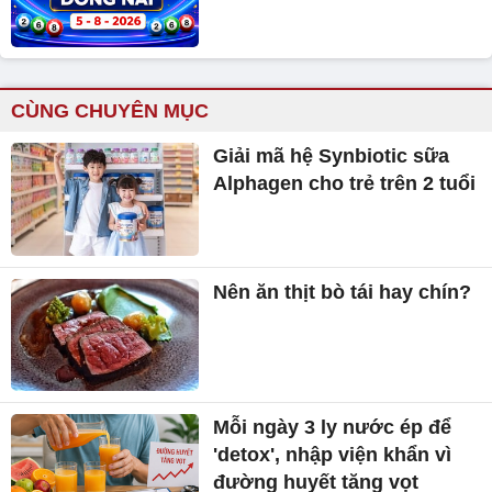
CÙNG CHUYÊN MỤC
Giải mã hệ Synbiotic sữa
Alphagen cho trẻ trên 2 tuổi
Nên ăn thịt bò tái hay chín?
Mỗi ngày 3 ly nước ép để
'detox', nhập viện khẩn vì
đường huyết tăng vọt