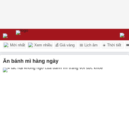
Mới nhất
Xem nhiều
💰 Giá vàng
📅 Lịch âm
☀️ Thời tiết

ăn bánh mì hàng ngày