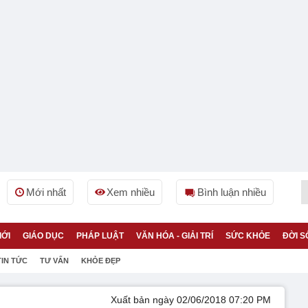
Mới nhất
Xem nhiều
Bình luận nhiều
IỚI
GIÁO DỤC
PHÁP LUẬT
VĂN HÓA - GIẢI TRÍ
SỨC KHỎE
ĐỜI S
TIN TỨC
TƯ VẤN
KHỎE ĐẸP
Xuất bản ngày 02/06/2018 07:20 PM