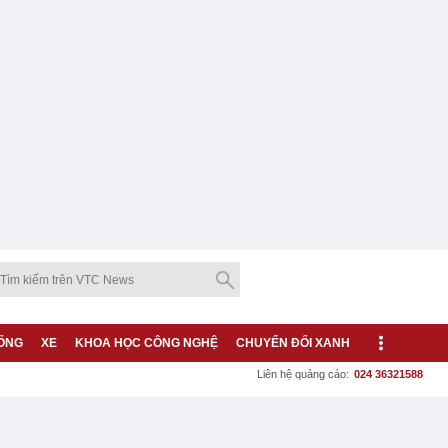
ỐNG
XE
KHOA HỌC CÔNG NGHỆ
CHUYỂN ĐỔI XANH
Liên hệ quảng cáo:
024 36321588