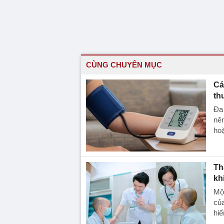
CÙNG CHUYÊN MỤC
Cá
th
Đa 
nên
ho
Th
kh
Một
của
hiế