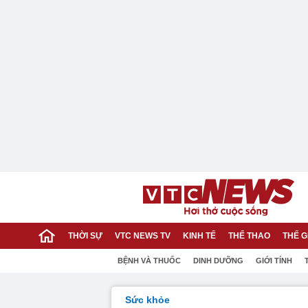
THỜI SỰ
VTC NEWS TV
KINH TẾ
THỂ THAO
THẾ G
BỆNH VÀ THUỐC
DINH DƯỠNG
GIỚI TÍNH
Sức khỏe