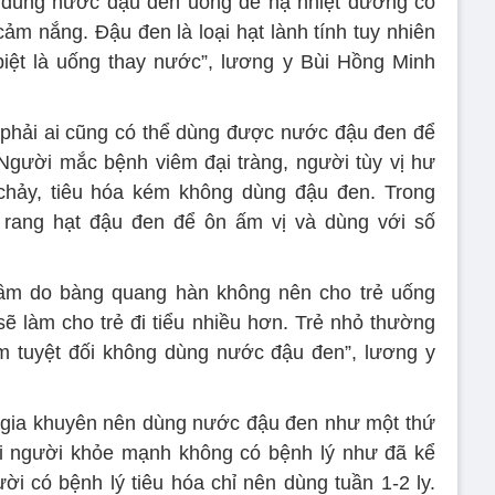
i dùng nước đậu đen uống để hạ nhiệt dương có
cảm nắng. Đậu đen là loại hạt lành tính tuy nhiên
iệt là uống thay nước”, lương y Bùi Hồng Minh
 phải ai cũng có thể dùng được nước đậu đen để
 Người mắc bệnh viêm đại tràng, người tùy vị hư
 chảy, tiêu hóa kém không dùng đậu đen. Trong
rang hạt đậu đen để ôn ấm vị và dùng với số
dầm do bàng quang hàn không nên cho trẻ uống
 làm cho trẻ đi tiểu nhiều hơn. Trẻ nhỏ thường
ém tuyệt đối không dùng nước đậu đen”, lương y
 gia khuyên nên dùng nước đậu đen như một thứ
i người khỏe mạnh không có bệnh lý như đã kể
ời có bệnh lý tiêu hóa chỉ nên dùng tuần 1-2 ly.