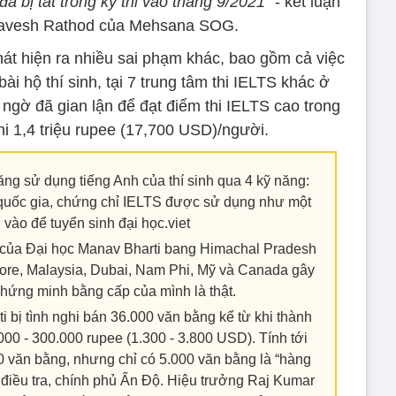
bị tắt trong kỳ thi vào tháng 9/2021”
- kết luận
havesh Rathod của Mehsana SOG.
t hiện ra nhiều sai phạm khác, bao gồm cả việc
i hộ thí sinh, tại 7 trung tâm thi IELTS khác ở
 ngờ đã gian lận để đạt điểm thi IELTS cao trong
i 1,4 triệu rupee (17,700 USD)/người.
ăng sử dụng tiếng Anh của thí sinh qua 4 kỹ năng:
số quốc gia, chứng chỉ IELTS được sử dụng như một
vào để tuyển sinh đại học.viet
 của Đại học Manav Bharti bang Himachal Pradesh
ore, Malaysia, Dubai, Nam Phi, Mỹ và Canada gây
chứng minh bằng cấp của mình là thật.
 bị tình nghi bán 36.000 văn bằng kể từ khi thành
00 - 300.000 rupee (1.300 - 3.800 USD). Tính tới
0 văn bằng, nhưng chỉ có 5.000 văn bằng là “hàng
 điều tra, chính phủ Ấn Độ. Hiệu trưởng Raj Kumar