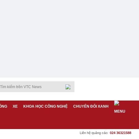
ỐNG
XE
KHOA HỌC CÔNG NGHỆ
CHUYỂN ĐỔI XANH
Liên hệ quảng cáo:
024 36321588