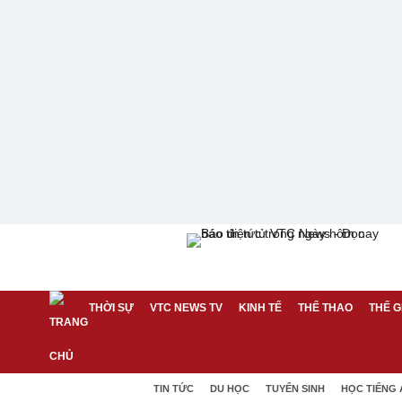
THỜI SỰ
VTC NEWS TV
KINH TẾ
THỂ THAO
THẾ G
TIN TỨC
DU HỌC
TUYỂN SINH
HỌC TIẾNG