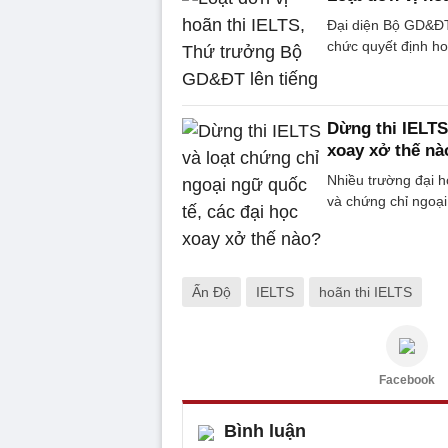
Đại diện Bộ GD&ĐT 
chức quyết định ho
Dừng thi IELTS
xoay xở thế nà
Nhiều trường đại h
và chứng chỉ ngoại
Ấn Độ
IELTS
hoãn thi IELTS
Facebook
Bình luận