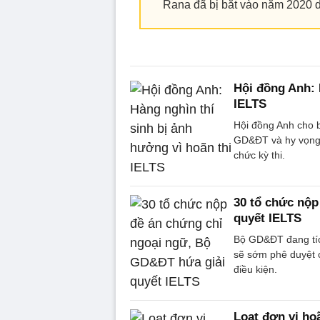
Rana đã bị bắt vào năm 2020 d
Hội đồng Anh: 
IELTS
Hội đồng Anh cho b
GD&ĐT và hy vọng 
chức kỳ thi.
30 tổ chức nộp
quyết IELTS
Bộ GD&ĐT đang tíc
sẽ sớm phê duyệt c
điều kiện.
Loạt đơn vị ho