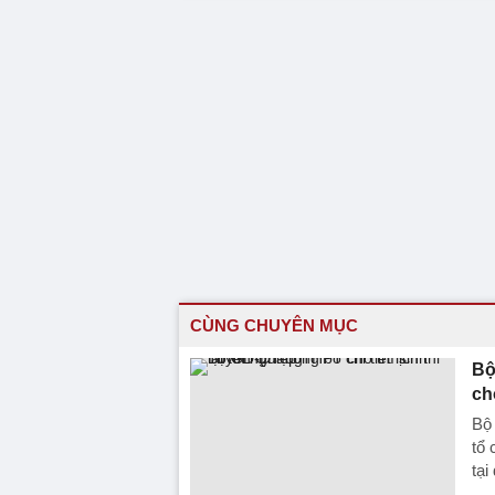
CÙNG CHUYÊN MỤC
Bộ
ch
Bộ
tổ 
tạ