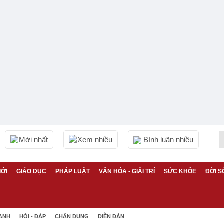
Mới nhất
Xem nhiều
Bình luận nhiều
IỚI
GIÁO DỤC
PHÁP LUẬT
VĂN HÓA - GIẢI TRÍ
SỨC KHỎE
ĐỜI S
 ANH
HỎI - ĐÁP
CHÂN DUNG
DIỄN ĐÀN