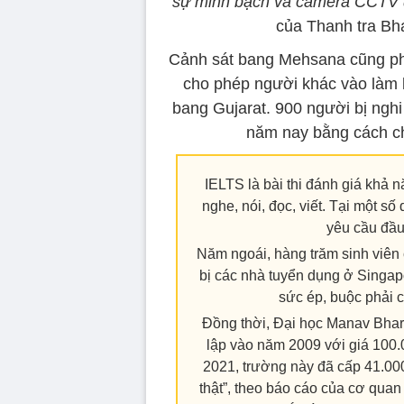
sự minh bạch và camera CCTV đã 
của Thanh tra B
Cảnh sát bang Mehsana cũng phá
cho phép người khác vào làm bà
bang Gujarat. 900 người bị nghi
năm nay bằng cách ch
IELTS là bài thi đánh giá khả n
nghe, nói, đọc, viết. Tại một 
yêu cầu đầu 
Năm ngoái, hàng trăm sinh viên
bị các nhà tuyển dụng ở Singap
sức ép, buộc phải 
Đồng thời, Đại học Manav Bharti
lập vào năm 2009 với giá 100.0
2021, trường này đã cấp 41.00
thật”, theo báo cáo của cơ quan