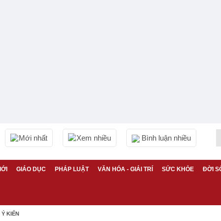
Mới nhất
Xem nhiều
Bình luận nhiều
IỚI
GIÁO DỤC
PHÁP LUẬT
VĂN HÓA - GIẢI TRÍ
SỨC KHỎE
ĐỜI S
Ý KIẾN