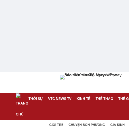
THỜI SỰ
VTC NEWS TV
KINH TẾ
THỂ THAO
THẾ G
GIỚI TRẺ
CHUYỆN BỐN PHƯƠNG
GIA ĐÌNH