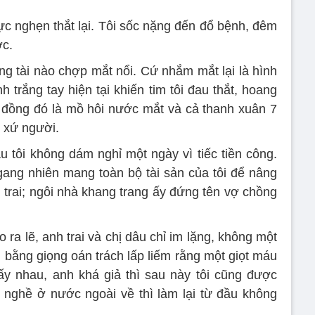
gực nghẹn thắt lại. Tôi sốc nặng đến đổ bệnh, đêm
ớc.
ng tài nào chợp mắt nổi. Cứ nhắm mắt lại là hình
 trắng tay hiện tại khiến tim tôi đau thắt, hoang
ỷ đồng đó là mồ hôi nước mắt và cả thanh xuân 7
i xứ người.
 tôi không dám nghỉ một ngày vì tiếc tiền công.
ang nhiên mang toàn bộ tài sản của tôi để nâng
trai; ngôi nhà khang trang ấy đứng tên vợ chồng
o ra lẽ, anh trai và chị dâu chỉ im lặng, không một
 thì bằng giọng oán trách lấp liếm rằng một giọt máu
ấy nhau, anh khá giả thì sau này tôi cũng được
ay nghề ở nước ngoài về thì làm lại từ đầu không