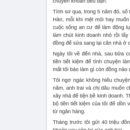
chuyển khoản đều đặn.
Tính sơ qua, trong 5 năm đó, số t
Hàn, mỗi khi mệt mỏi hay muốn b
cuộc sống an cư để làm động lự
làm chút kinh doanh nhỏ rồi lấy
đồng để sửa sang lại căn nhà ở 
Ngày tôi về đến nhà, sau bữa cơ
tiền tiết kiệm để tính chuyện l
mắt tôi bảo làm gì còn đồng nào 
Tôi ngơ ngác không hiểu chuyện 
năm, anh trai và chị dâu muốn c
xây nhà để tiện bề kinh doanh. Th
bộ tiền tiết kiệm của tôi để dồ
từ ngân hàng.
Tháng trước tôi gửi 40 triệu đồ