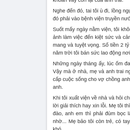
khoản vay còn lại của anh trai.
Nghe đến đó, tai tôi ù đi, lồng n
đó phải vào bệnh viện truyền nư
Suốt mấy ngày nằm viện, tôi khô
ảnh làm việc đến kiệt sức và cảnh
mang và tuyệt vọng. Số tiền 2 t
năm trời tôi bán sức lao động nơ
Những ngày tháng ấy, lúc ốm đau
Vậy mà ở nhà, mẹ và anh trai ng
cấp cuộc sống cho vợ chồng anh 
anh.
Khi tôi xuất viện về nhà và hỏi ch
lời giải thích hay xin lỗi. Mẹ tôi
đào, anh em thì phải đùm bọc l
nhờ... Mẹ bảo tôi còn trẻ, có t
khó.