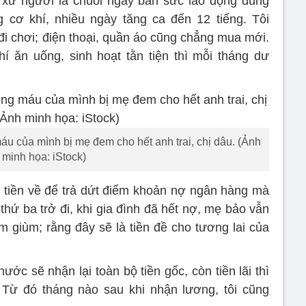
 xứ người là chuỗi ngày bán sức lao động đúng
g cơ khí, nhiều ngày tăng ca đến 12 tiếng. Tôi
 chơi; điện thoại, quần áo cũng chẳng mua mới.
hí ăn uống, sinh hoạt tằn tiện thì mỗi tháng dư
áu của mình bị mẹ đem cho hết anh trai, chị dâu. (Ảnh
minh họa: iStock)
bộ tiền về để trả dứt điểm khoản nợ ngân hàng mà
hứ ba trở đi, khi gia đình đã hết nợ, mẹ bảo vẫn
ệm giùm; rằng đây sẽ là tiền đề cho tương lai của
nước sẽ nhận lại toàn bộ tiền gốc, còn tiền lãi thì
. Từ đó tháng nào sau khi nhận lương, tôi cũng