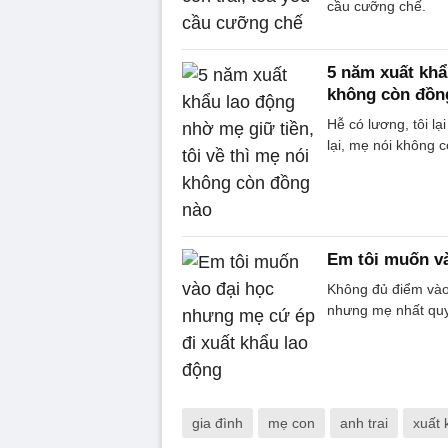
cầu cưỡng chế.
5 năm xuất khẩ
không còn đồn
Hễ có lương, tôi l
lại, mẹ nói không 
Em tôi muốn và
Không đủ điểm vào 
nhưng mẹ nhất quyế
gia đình
mẹ con
anh trai
xuất 