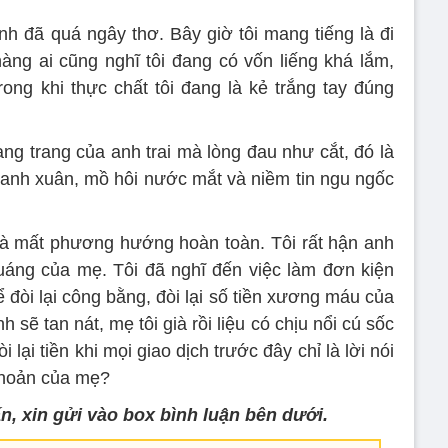
nh đã quá ngây thơ. Bây giờ tôi mang tiếng là đi
ng ai cũng nghĩ tôi đang có vốn liếng khá lắm,
rong khi thực chất tôi đang là kẻ trắng tay đúng
ng trang của anh trai mà lòng đau như cắt, đó là
anh xuân, mồ hôi nước mắt và niềm tin ngu ngốc
c và mất phương hướng hoàn toàn. Tôi rất hận anh
 quáng của mẹ. Tôi đã nghĩ đến việc làm đơn kiện
 đòi lại công bằng, đòi lại số tiền xương máu của
 sẽ tan nát, mẹ tôi già rồi liệu có chịu nổi cú sốc
i lại tiền khi mọi giao dịch trước đây chỉ là lời nói
khoản của mẹ?
ấn, xin gửi vào box bình luận bên dưới.