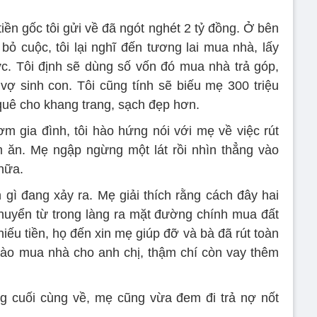
iền gốc tôi gửi về đã ngót nghét 2 tỷ đồng. Ở bên
ỏ cuộc, tôi lại nghĩ đến tương lai mua nhà, lấy
c. Tôi định sẽ dùng số vốn đó mua nhà trả góp,
 vợ sinh con. Tôi cũng tính sẽ biếu mẹ 300 triệu
quê cho khang trang, sạch đẹp hơn.
m gia đình, tôi hào hứng nói với mẹ về việc rút
àm ăn. Mẹ ngập ngừng một lát rồi nhìn thẳng vào
nữa.
gì đang xảy ra. Mẹ giải thích rằng cách đây hai
huyển từ trong làng ra mặt đường chính mua đất
iếu tiền, họ đến xin mẹ giúp đỡ và bà đã rút toàn
n vào mua nhà cho anh chị, thậm chí còn vay thêm
ng cuối cùng về, mẹ cũng vừa đem đi trả nợ nốt