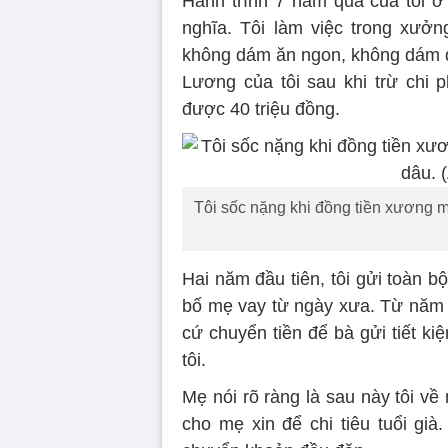
Hành trình 7 năm qua của tôi ở
nghĩa. Tôi làm việc trong xưởn
không dám ăn ngon, không dám đi
Lương của tôi sau khi trừ chi p
được 40 triệu đồng.
Tôi sốc nặng khi đồng tiền xương m
Hai năm đầu tiên, tôi gửi toàn 
bố mẹ vay từ ngày xưa. Từ năm t
cứ chuyển tiền để bà gửi tiết ki
tôi.
Mẹ nói rõ ràng là sau này tôi về 
cho mẹ xin để chi tiêu tuổi già