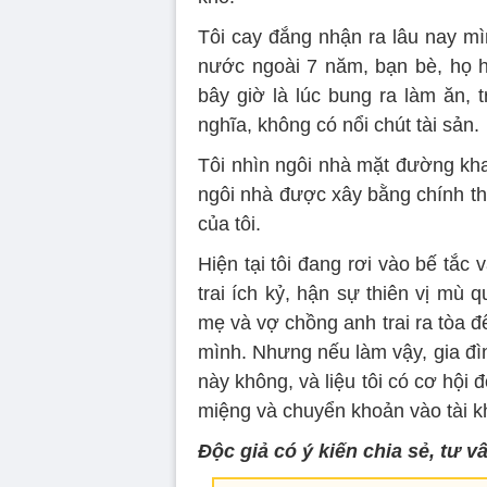
Tôi cay đắng nhận ra lâu nay mì
nước ngoài 7 năm, bạn bè, họ hà
bây giờ là lúc bung ra làm ăn, t
nghĩa, không có nổi chút tài sản.
Tôi nhìn ngôi nhà mặt đường kha
ngôi nhà được xây bằng chính th
của tôi.
Hiện tại tôi đang rơi vào bế tắ
trai ích kỷ, hận sự thiên vị mù
mẹ và vợ chồng anh trai ra tòa để
mình. Nhưng nếu làm vậy, gia đình
này không, và liệu tôi có cơ hội đò
miệng và chuyển khoản vào tài 
Độc giả có ý kiến chia sẻ, tư v