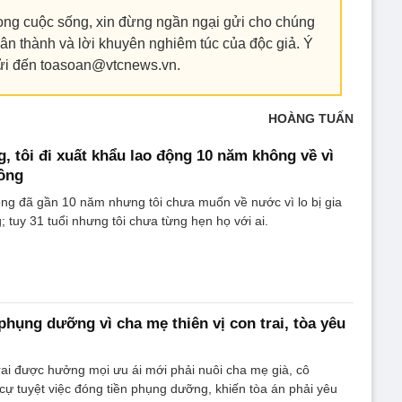
ng cuộc sống, xin đừng ngần ngại gửi cho chúng
ân thành và lời khuyên nghiêm túc của độc giả. Ý
gửi đến toasoan@vtcnews.vn.
HOÀNG TUẤN
, tôi đi xuất khẩu lao động 10 năm không về vì
hồng
ộng đã gần 10 năm nhưng tôi chưa muốn về nước vì lo bị gia
; tuy 31 tuổi nhưng tôi chưa từng hẹn họ với ai.
phụng dưỡng vì cha mẹ thiên vị con trai, tòa yêu
rai được hưởng mọi ưu ái mới phải nuôi cha mẹ già, cô
cự tuyệt việc đóng tiền phụng dưỡng, khiến tòa án phải yêu