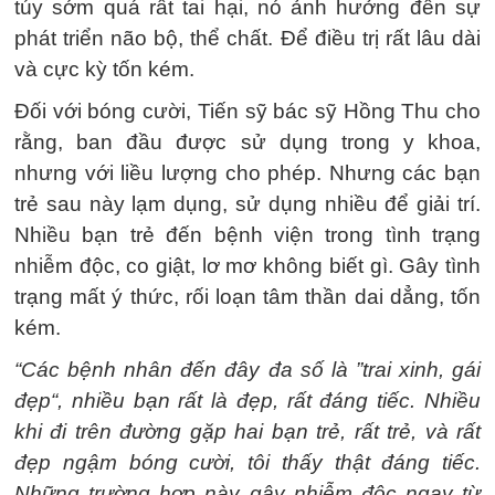
túy sớm quá rất tai hại, nó ảnh hưởng đến sự
phát triển não bộ, thể chất. Để điều trị rất lâu dài
và cực kỳ tốn kém.
Đối với bóng cười, Tiến sỹ bác sỹ Hồng Thu cho
rằng, ban đầu được sử dụng trong y khoa,
nhưng với liều lượng cho phép. Nhưng các bạn
trẻ sau này lạm dụng, sử dụng nhiều để giải trí.
Nhiều bạn trẻ đến bệnh viện trong tình trạng
nhiễm độc, co giật, lơ mơ không biết gì. Gây tình
trạng mất ý thức, rối loạn tâm thần dai dẳng, tốn
kém.
“Các bệnh nhân đến đây đa số là ”trai xinh, gái
đẹp“, nhiều bạn rất là đẹp, rất đáng tiếc. Nhiều
khi đi trên đường gặp hai bạn trẻ, rất trẻ, và rất
đẹp ngậm bóng cười, tôi thấy thật đáng tiếc.
Những trường hợp này gây nhiễm độc ngay từ